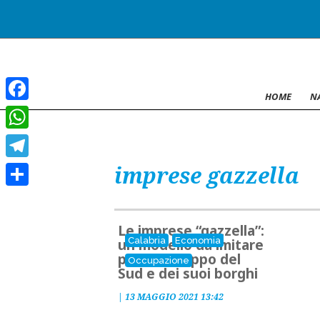
HOME
N
Facebook
WhatsApp
imprese gazzella
Telegram
Condividi
Le imprese “gazzella”:
Calabria
Economia
un modello da imitare
per lo sviluppo del
Occupazione
Sud e dei suoi borghi
|
13 MAGGIO 2021 13:42