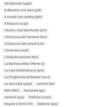
Gli Editoriali
(1956)
Il dibattito e le idee
(526)
Il mondo che cambia
(580)
Il Palazzo
(1139)
I Nord e i Sud del Mondo
(577)
L'Altravoce dei Ventenni
(611)
L'Altravoce del Lunedì
(120)
L'Intervista
(430)
L'Italia Rovesciata
(812)
La Bacheca delle Offerte
(3)
La Card di Buttafuoco
(974)
La Sfogliatella di Marassi
(1214)
Le due Italie
(3052)
Lettere
(62)
Mimì
(667)
Nazionale
(99)
Opinioni
(559)
Politica
(11791)
Regole e Diritti
(70)
Rubriche
(925)