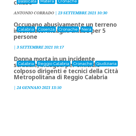
chiuse
Basilicata
Matera
Cronache
ANTONIO CORRADO
|
23 SETTEMBRE 2021 10:30
Occupano abusivamente un terreno
incendiato: indagini chiuse per 5
Calabria
Cosenza
Cronache
Nera
persone
|
3 SETTEMBRE 2021 10:17
Donna morta in un incidente
stradale, indagati per omicidio
Calabria
Reggio Calabria
Cronache
Giudiziaria
colposo dirigenti e tecnici della Città
Metropolitana di Reggio Calabria
|
24 GENNAIO 2021 13:50