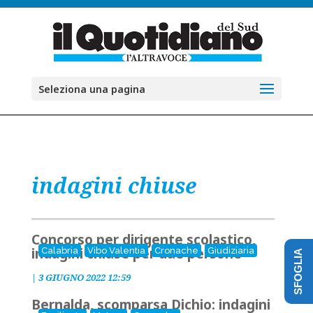
Seleziona una pagina
indagini chiuse
Concorso per dirigente scolastico,
indagini chiuse per due persone
Calabria
Vibo Valentia
Cronache
Giudiziaria
SFOGLIA
|
3 GIUGNO 2022 12:59
Bernalda, scomparsa Dichio: indagini