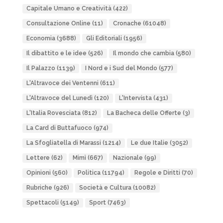
Capitale Umano e Creatività
(422)
Consultazione Online
(11)
Cronache
(61048)
Economia
(3688)
Gli Editoriali
(1956)
Il dibattito e le idee
(526)
Il mondo che cambia
(580)
Il Palazzo
(1139)
I Nord e i Sud del Mondo
(577)
L'Altravoce dei Ventenni
(611)
L'Altravoce del Lunedì
(120)
L'Intervista
(431)
L'Italia Rovesciata
(812)
La Bacheca delle Offerte
(3)
La Card di Buttafuoco
(974)
La Sfogliatella di Marassi
(1214)
Le due Italie
(3052)
Lettere
(62)
Mimì
(667)
Nazionale
(99)
Opinioni
(560)
Politica
(11794)
Regole e Diritti
(70)
Rubriche
(926)
Società e Cultura
(10082)
Spettacoli
(5149)
Sport
(7463)