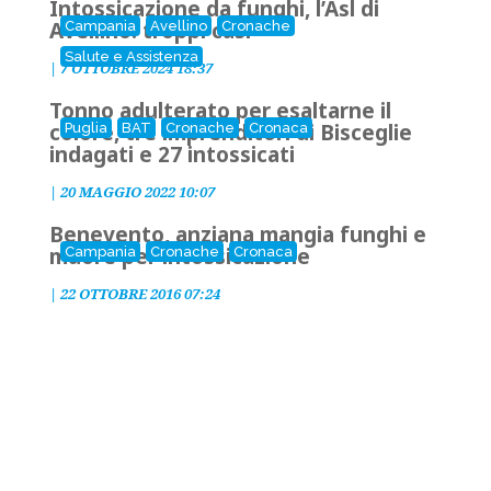
Intossicazione da funghi, l’Asl di
Avellino: troppi casi
Campania
Avellino
Cronache
Salute e Assistenza
|
7 OTTOBRE 2024 18:37
Tonno adulterato per esaltarne il
colore, tre imprenditori di Bisceglie
Puglia
BAT
Cronache
Cronaca
indagati e 27 intossicati
|
20 MAGGIO 2022 10:07
Benevento, anziana mangia funghi e
muore per intossicazione
Campania
Cronache
Cronaca
|
22 OTTOBRE 2016 07:24