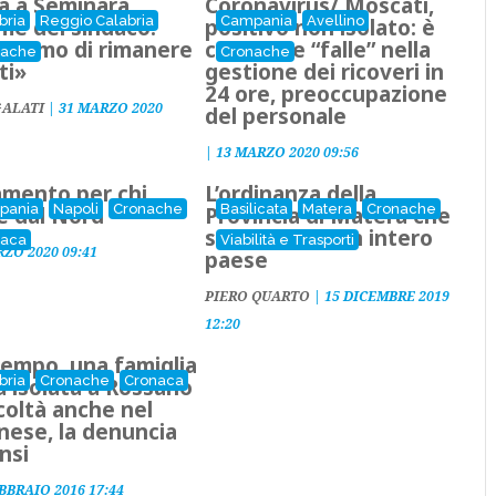
a a Seminara,
Coronavirus/ Moscati,
bria
Reggio Calabria
Campania
Avellino
rme del sindaco:
positivo non isolato: è
chiamo di rimanere
caos. Due “falle” nella
nache
Cronache
ti»
gestione dei ricoveri in
24 ore, preoccupazione
GALATI
|
31 MARZO 2020
del personale
|
13 MARZO 2020 09:56
amento per chi
L’ordinanza della
pania
Napoli
Cronache
Basilicata
Matera
Cronache
e dal Nord
Provincia di Matera che
sta isolando un intero
naca
Viabilità e Trasporti
RZO 2020 09:41
paese
PIERO QUARTO
|
15 DICEMBRE 2019
12:20
empo, una famiglia
bria
Cronache
Cronaca
a isolata a Rossano
icoltà anche nel
nese, la denuncia
nsi
BBRAIO 2016 17:44