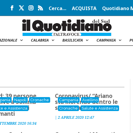
Cerca…
ACQUISTA
Quotidiano 
AZIONALE
CALABRIA
BASILICATA
CAMPANIA
P
d: 39 persone
Coronavirus/ “Ariano
pania
Napoli
Cronache
Campania
Avellino
tive a Somma
sta morendo dentro le
viana, dati
sue mura”
te e Assistenza
Cronache
Salute e Assistenza
rmanti
|
2 APRILE 2020 12:47
ETTEMBRE 2020 16:34