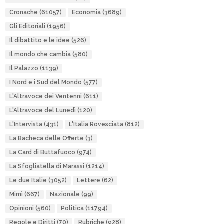
Cronache
(61057)
Economia
(3689)
Gli Editoriali
(1956)
Il dibattito e le idee
(526)
Il mondo che cambia
(580)
Il Palazzo
(1139)
I Nord e i Sud del Mondo
(577)
L'Altravoce dei Ventenni
(611)
L'Altravoce del Lunedì
(120)
L'Intervista
(431)
L'Italia Rovesciata
(812)
La Bacheca delle Offerte
(3)
La Card di Buttafuoco
(974)
La Sfogliatella di Marassi
(1214)
Le due Italie
(3052)
Lettere
(62)
Mimì
(667)
Nazionale
(99)
Opinioni
(560)
Politica
(11794)
Regole e Diritti
(70)
Rubriche
(928)