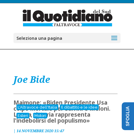
Seleziona una pagina
Joe Bide
Maimone: «Biden Presidente Usa
colpo mortale per Salvini e Meloni.
L'Altravoce dell'Italia
Il dibattito e le idee
SFOGLIA
La sua vittoria rappresenta
,
Esteri
Motori
l'indebolirsi del populismo»
|
14 NOVEMBRE 2020 15:47