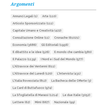
Argomenti
Annunci Legali
(1)
Arte
(110)
Articolo Sponsorizzato
(111)
Capitale Umano e Creatività
(422)
Consultazione Online
(11)
Cronache
(61021)
Economia
(3686)
Gli Editoriali
(1956)
Il dibattito e le idee
(526)
Il mondo che cambia
(580)
Il Palazzo
(1139)
I Nord e i Sud del Mondo
(577)
L'Altravoce dei Ventenni
(611)
L'Altravoce del Lunedì
(120)
L'Intervista
(431)
L'Italia Rovesciata
(812)
La Bacheca delle Offerte
(3)
La Card di Buttafuoco
(974)
La Sfogliatella di Marassi
(1214)
Le due Italie
(3052)
Lettere
(62)
Mimì
(667)
Nazionale
(99)