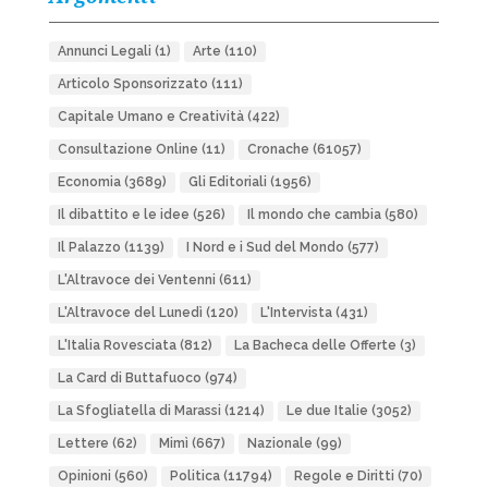
Annunci Legali
(1)
Arte
(110)
Articolo Sponsorizzato
(111)
Capitale Umano e Creatività
(422)
Consultazione Online
(11)
Cronache
(61057)
Economia
(3689)
Gli Editoriali
(1956)
Il dibattito e le idee
(526)
Il mondo che cambia
(580)
Il Palazzo
(1139)
I Nord e i Sud del Mondo
(577)
L'Altravoce dei Ventenni
(611)
L'Altravoce del Lunedì
(120)
L'Intervista
(431)
L'Italia Rovesciata
(812)
La Bacheca delle Offerte
(3)
La Card di Buttafuoco
(974)
La Sfogliatella di Marassi
(1214)
Le due Italie
(3052)
Lettere
(62)
Mimì
(667)
Nazionale
(99)
Opinioni
(560)
Politica
(11794)
Regole e Diritti
(70)