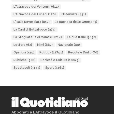
L'Altravoce dei Ventenni
(611)
L'Altravoce del Lunedì
(120)
L'Intervista
(431)
L'Italia Rovesciata
(812)
La Bacheca delle Offerte
(3)
La Card di Buttafuoco
(974)
La Sfogliatella di Marassi
(1214)
Le due Italie
(3052)
Lettere
(62)
Mimì
(667)
Nazionale
(99)
Opinioni
(559)
Politica
(11791)
Regole e Diritti
(70)
Rubriche
(926)
Società e Cultura
(10075)
Spettacoli
(5143)
Sport
(7461)
Abbonati a L’Altravoce il Quotidiano