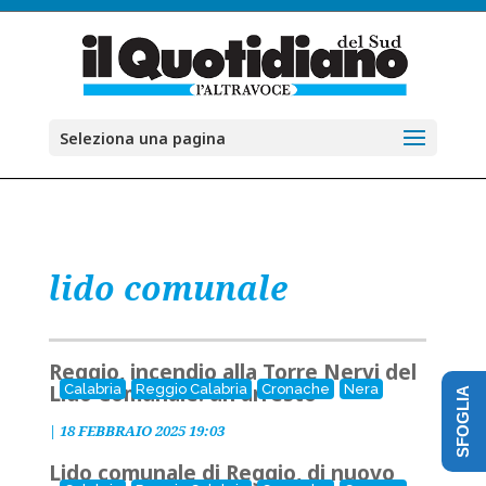
Seleziona una pagina
lido comunale
Reggio, incendio alla Torre Nervi del
Lido Comunale: un arresto
Calabria
Reggio Calabria
Cronache
Nera
SFOGLIA
|
18 FEBBRAIO 2025 19:03
Lido comunale di Reggio, di nuovo