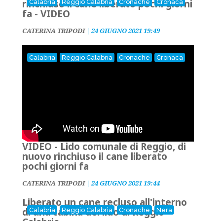
rinchiuso il cane liberato pochi giorni
Calabria
Reggio Calabria
Cronache
Cronaca
fa - VIDEO
CATERINA TRIPODI
|
24 GIUGNO 2021 19:49
Calabria
Reggio Calabria
Cronache
Cronaca
VIDEO - Lido comunale di Reggio, di
nuovo rinchiuso il cane liberato
pochi giorni fa
CATERINA TRIPODI
|
24 GIUGNO 2021 19:44
Liberato un cane recluso all'interno
di una cabina del lido di Reggio
Calabria
Reggio Calabria
Cronache
Nera