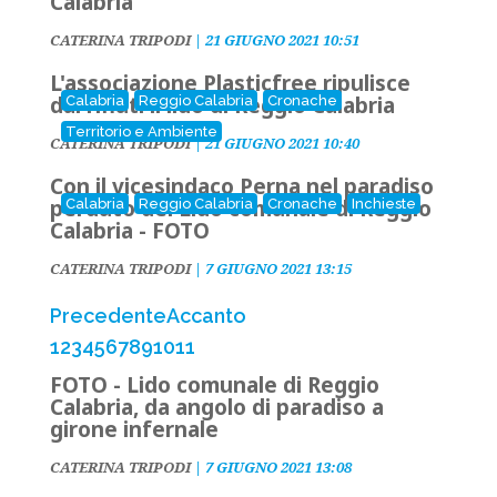
Calabria
CATERINA TRIPODI
|
21 GIUGNO 2021 10:51
L'associazione Plasticfree ripulisce
dai rifiuti il lido di Reggio Calabria
Calabria
Reggio Calabria
Cronache
Territorio e Ambiente
CATERINA TRIPODI
|
21 GIUGNO 2021 10:40
Con il vicesindaco Perna nel paradiso
perduto del Lido comunale di Reggio
Calabria
Reggio Calabria
Cronache
Inchieste
Calabria - FOTO
CATERINA TRIPODI
|
7 GIUGNO 2021 13:15
Precedente
Accanto
1
2
3
4
5
6
7
8
9
10
11
FOTO - Lido comunale di Reggio
Calabria, da angolo di paradiso a
girone infernale
CATERINA TRIPODI
|
7 GIUGNO 2021 13:08