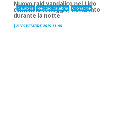
Nuovo raid vandalico nel Lido
comunale di Reggio, devastato
Calabria
Reggio Calabria
Cronache
durante la notte
|
8 NOVEMBRE 2019 11:00