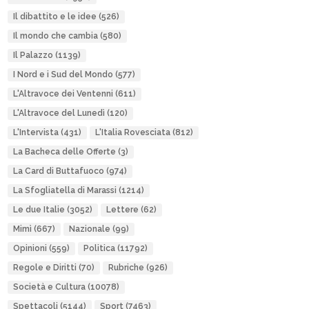
Il dibattito e le idee
(526)
Il mondo che cambia
(580)
Il Palazzo
(1139)
I Nord e i Sud del Mondo
(577)
L'Altravoce dei Ventenni
(611)
L'Altravoce del Lunedì
(120)
L'Intervista
(431)
L'Italia Rovesciata
(812)
La Bacheca delle Offerte
(3)
La Card di Buttafuoco
(974)
La Sfogliatella di Marassi
(1214)
Le due Italie
(3052)
Lettere
(62)
Mimì
(667)
Nazionale
(99)
Opinioni
(559)
Politica
(11792)
Regole e Diritti
(70)
Rubriche
(926)
Società e Cultura
(10078)
Spettacoli
(5144)
Sport
(7463)