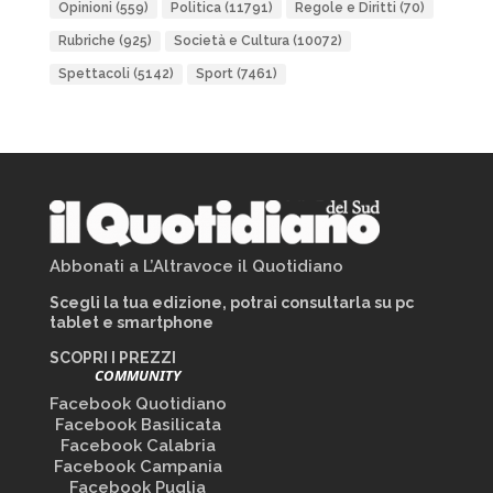
Opinioni
(559)
Politica
(11791)
Regole e Diritti
(70)
Rubriche
(925)
Società e Cultura
(10072)
Spettacoli
(5142)
Sport
(7461)
Abbonati a L’Altravoce il Quotidiano
Scegli la tua edizione, potrai consultarla su pc
tablet e smartphone
SCOPRI I PREZZI
COMMUNITY
Facebook Quotidiano
Facebook Basilicata
Facebook Calabria
Facebook Campania
Facebook Puglia