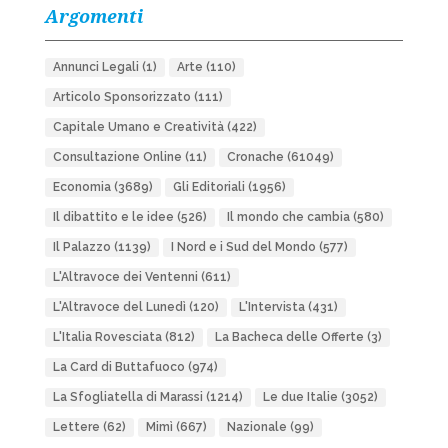
Argomenti
Annunci Legali
(1)
Arte
(110)
Articolo Sponsorizzato
(111)
Capitale Umano e Creatività
(422)
Consultazione Online
(11)
Cronache
(61049)
Economia
(3689)
Gli Editoriali
(1956)
Il dibattito e le idee
(526)
Il mondo che cambia
(580)
Il Palazzo
(1139)
I Nord e i Sud del Mondo
(577)
L'Altravoce dei Ventenni
(611)
L'Altravoce del Lunedì
(120)
L'Intervista
(431)
L'Italia Rovesciata
(812)
La Bacheca delle Offerte
(3)
La Card di Buttafuoco
(974)
La Sfogliatella di Marassi
(1214)
Le due Italie
(3052)
Lettere
(62)
Mimì
(667)
Nazionale
(99)