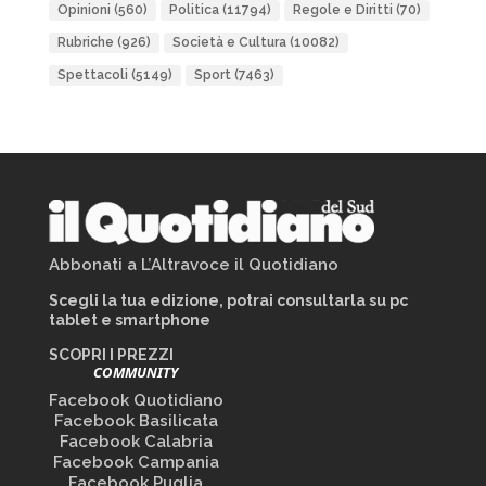
Opinioni
(560)
Politica
(11794)
Regole e Diritti
(70)
Rubriche
(926)
Società e Cultura
(10082)
Spettacoli
(5149)
Sport
(7463)
Abbonati a L’Altravoce il Quotidiano
Scegli la tua edizione, potrai consultarla su pc
tablet e smartphone
SCOPRI I PREZZI
COMMUNITY
Facebook Quotidiano
Facebook Basilicata
Facebook Calabria
Facebook Campania
Facebook Puglia