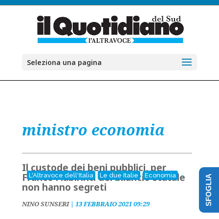
Seleziona una pagina
ministro economia
Il custode dei beni pubblici, per
Franco i labirinti del bilancio statale
L'Altravoce dell'Italia
Le due Italie
Economia
SFOGLIA
non hanno segreti
NINO SUNSERI
|
13 FEBBRAIO 2021 09:29