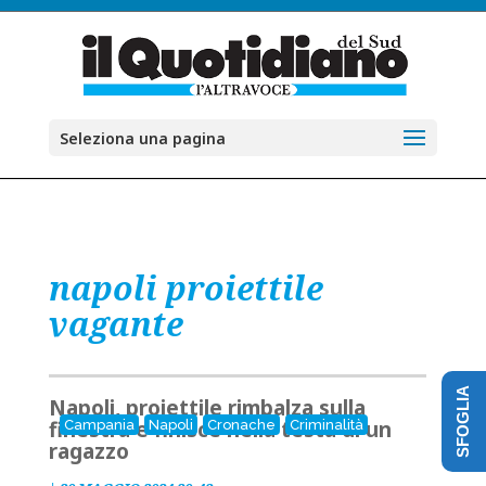
Seleziona una pagina
napoli proiettile
vagante
SFOGLIA
Napoli, proiettile rimbalza sulla
finestra e finisce nella testa di un
Campania
Napoli
Cronache
Criminalità
ragazzo