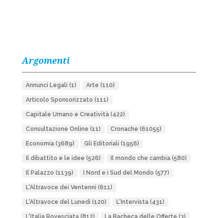
Argomenti
Annunci Legali
(1)
Arte
(110)
Articolo Sponsorizzato
(111)
Capitale Umano e Creatività
(422)
Consultazione Online
(11)
Cronache
(61055)
Economia
(3689)
Gli Editoriali
(1956)
Il dibattito e le idee
(526)
Il mondo che cambia
(580)
Il Palazzo
(1139)
I Nord e i Sud del Mondo
(577)
L'Altravoce dei Ventenni
(611)
L'Altravoce del Lunedì
(120)
L'Intervista
(431)
L'Italia Rovesciata
(812)
La Bacheca delle Offerte
(3)