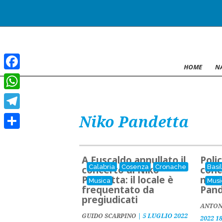
HOME
N
Facebook
WhatsApp
Niko Pandetta
Telegram
Condividi
A Fuscaldo annullato il
Polic
Calabria
Cosenza
Cronache
Basi
concerto di Niko
conc
Pandetta: il locale è
neom
Musica
Musi
frequentato da
Pan
pregiudicati
ANTON
GUIDO SCARPINO
|
5 LUGLIO 2022
2022 1