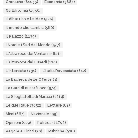
Cronache
(61035)
Economia
(3687)
Gli Editoriali
(1956)
Il dibattito e le idee
(526)
Il mondo che cambia
(580)
Il Palazzo
(1139)
I Nord e i Sud del Mondo
(577)
L'Altravoce dei Ventenni
(611)
L'Altravoce del Lunedì
(120)
L'Intervista
(431)
L'Italia Rovesciata
(812)
La Bacheca delle Offerte
(3)
La Card di Buttafuoco
(974)
La Sfogliatella di Marassi
(1214)
Le due Italie
(3052)
Lettere
(62)
Mimì
(667)
Nazionale
(99)
Opinioni
(559)
Politica
(11792)
Regole e Diritti
(70)
Rubriche
(926)