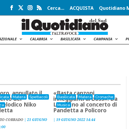
Cerca…
ACQUISTA
Quotidiano 
AZIONALE
CALABRIA
BASILICATA
CAMPANIA
P
oro, annullato il
«Basta canzoni
licata
Matera
Spettacoli
Basilicata
Matera
Cronache
erto del
inneggianti ai boss». Da
elodico Niko
Libera no al concerto di
ca
Musica
detta
Pandetta a Policoro
IO CORRADO
|
21 GIUGNO
|
19 GIUGNO 2022 14:44
8:00