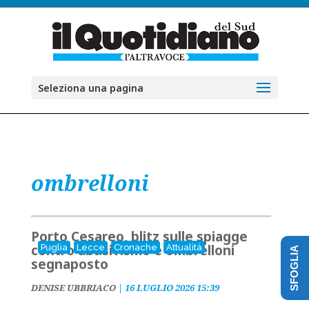
Seleziona una pagina
ombrelloni
Porto Cesareo, blitz sulle spiagge
contro abusivismo e ombrelloni
Puglia
Lecce
Cronache
Attualità
SFOGLIA
segnaposto
DENISE UBBRIACO
|
16 LUGLIO 2026 15:39