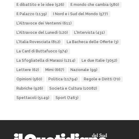
Il dibattito e le idee
(526)
Il mondo che cambia
(580)
Il Palazzo
(1139)
I Nord e i Sud del Mondo
(577)
L'Altravoce dei Ventenni
(611)
L'Altravoce del Lunedì
(120)
L'Intervista
(431)
L'Italia Rovesciata
(812)
La Bacheca delle Offerte
(3)
La Card di Buttafuoco
(974)
La Sfogliatella di Marassi
(1214)
Le due Italie
(3052)
Lettere
(62)
Mimì
(667)
Nazionale
(99)
Opinioni
(560)
Politica
(11794)
Regole e Diritti
(70)
Rubriche
(926)
Società e Cultura
(10082)
Spettacoli
(5149)
Sport
(7463)