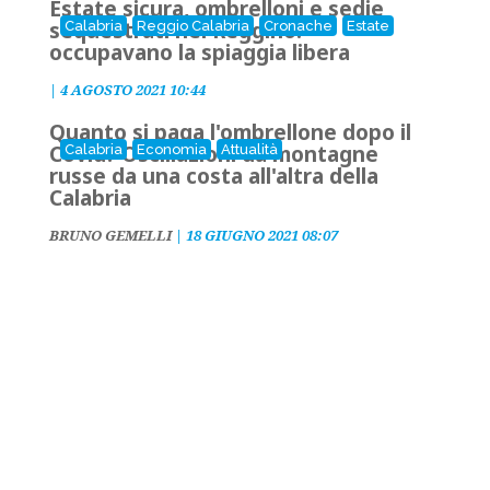
Estate sicura, ombrelloni e sedie
sequestrati nel Reggino:
Calabria
Reggio Calabria
Cronache
Estate
occupavano la spiaggia libera
|
4 AGOSTO 2021 10:44
Quanto si paga l'ombrellone dopo il
Covid? Oscillazioni da montagne
Calabria
Economia
Attualità
russe da una costa all'altra della
Calabria
BRUNO GEMELLI
|
18 GIUGNO 2021 08:07