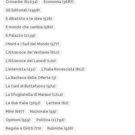
Cronache
(61034)
Economia
(3687)
Gli Editoriali
(1956)
Il dibattito e le idee
(526)
Il mondo che cambia
(580)
Il Palazzo
(1139)
I Nord e i Sud del Mondo
(577)
L'Altravoce dei Ventenni
(611)
L'Altravoce del Lunedì
(120)
L'Intervista
(431)
L'Italia Rovesciata
(812)
La Bacheca delle Offerte
(3)
La Card di Buttafuoco
(974)
La Sfogliatella di Marassi
(1214)
Le due Italie
(3052)
Lettere
(62)
Mimì
(667)
Nazionale
(99)
Opinioni
(559)
Politica
(11792)
Regole e Diritti
(70)
Rubriche
(926)