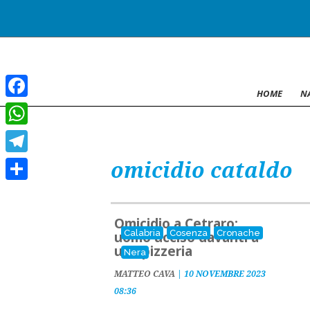
HOME
N
Facebook
WhatsApp
omicidio cataldo
Telegram
Condividi
Omicidio a Cetraro:
Calabria
Cosenza
Cronache
uomo ucciso davanti a
una pizzeria
Nera
MATTEO CAVA
|
10 NOVEMBRE 2023
08:36