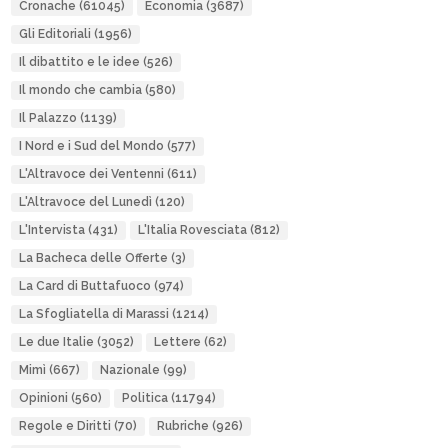
Cronache
(61045)
Economia
(3687)
Gli Editoriali
(1956)
Il dibattito e le idee
(526)
Il mondo che cambia
(580)
Il Palazzo
(1139)
I Nord e i Sud del Mondo
(577)
L'Altravoce dei Ventenni
(611)
L'Altravoce del Lunedì
(120)
L'Intervista
(431)
L'Italia Rovesciata
(812)
La Bacheca delle Offerte
(3)
La Card di Buttafuoco
(974)
La Sfogliatella di Marassi
(1214)
Le due Italie
(3052)
Lettere
(62)
Mimì
(667)
Nazionale
(99)
Opinioni
(560)
Politica
(11794)
Regole e Diritti
(70)
Rubriche
(926)