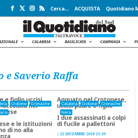
Cerca…
ACQUISTA
Quotidiano 
AZIONALE
CALABRIA
BASILICATA
CAMPANIA
P
 e Saverio Raffa
 e figlio uccisi,
Agguato nel Crotonese,
bria
Crotone
Cronache
Calabria
Crotone
Cronache
fiaccolata nel
uccisi padre e figlio
tonese
naca
Nera
I due assassinati a colpi
ese e le istituzioni
di fucile a pallettoni
no di no alla
|
22 DICEMBRE 2018 21:10
enza