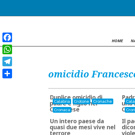
HOME
N
Facebook
WhatsApp
omicidio Francesco
Telegram
Condividi
Duplice omicidio di
Padre
Calabria
Crotone
Cronache
Cala
padre e figlio nel
una 
Crotonese
Cro
Cronaca
Cro
Un intero paese da
Il pa
quasi due mesi vive nel
dico
terrore
viol