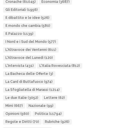
Cronache
(61045)
Economia
(3687)
Gli Editoriali
(1956)
Il dibattito e le idee
(526)
Il mondo che cambia
(580)
Il Palazzo
(1139)
I Nord e i Sud del Mondo
(577)
L'Altravoce dei Ventenni
(611)
L'Altravoce del Lunedì
(120)
L'Intervista
(431)
L'Italia Rovesciata
(812)
La Bacheca delle Offerte
(3)
La Card di Buttafuoco
(974)
La Sfogliatella di Marassi
(1214)
Le due Italie
(3052)
Lettere
(62)
Mimì
(667)
Nazionale
(99)
Opinioni
(560)
Politica
(11794)
Regole e Diritti
(70)
Rubriche
(926)