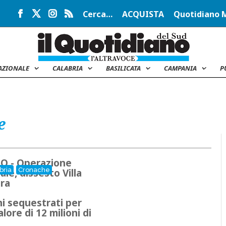
Cerca…
ACQUISTA
Quotidiano 
AZIONALE
CALABRIA
BASILICATA
CAMPANIA
P
e
O - Operazione
bria
Cronache
ale, dissesto Villa
ra
ni sequestrati per
lore di 12 milioni di
o