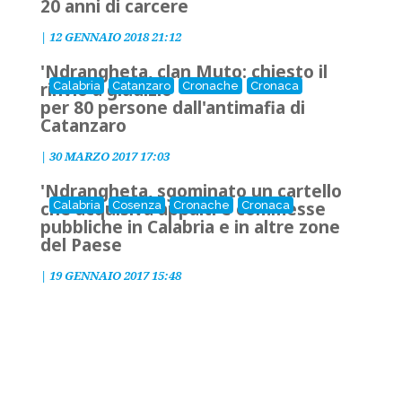
20 anni di carcere
|
12 GENNAIO 2018 21:12
'Ndrangheta, clan Muto: chiesto il
rinvio a giudizio
Calabria
Catanzaro
Cronache
Cronaca
per 80 persone dall'antimafia di
Catanzaro
|
30 MARZO 2017 17:03
'Ndrangheta, sgominato un cartello
che acquisiva appalti e commesse
Calabria
Cosenza
Cronache
Cronaca
pubbliche in Calabria e in altre zone
del Paese
|
19 GENNAIO 2017 15:48