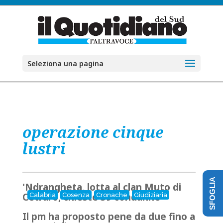
Seleziona una pagina
operazione cinque
lustri
SFOGLIA
'Ndrangheta, lotta al clan Muto di
Cetraro, chieste 39 condanne
Calabria
Cosenza
Cronache
Giudiziaria
Il pm ha proposto pene da due fino a