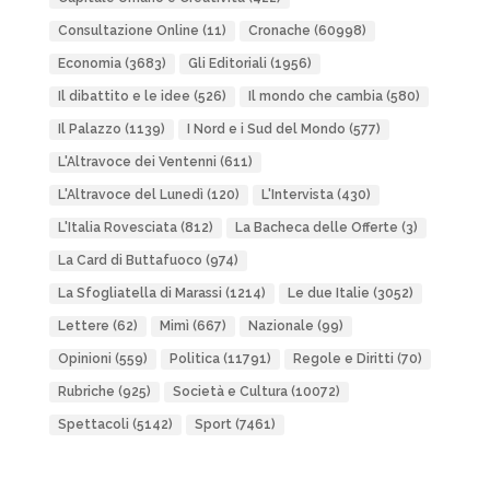
Consultazione Online
(11)
Cronache
(60998)
Economia
(3683)
Gli Editoriali
(1956)
Il dibattito e le idee
(526)
Il mondo che cambia
(580)
Il Palazzo
(1139)
I Nord e i Sud del Mondo
(577)
L'Altravoce dei Ventenni
(611)
L'Altravoce del Lunedì
(120)
L'Intervista
(430)
L'Italia Rovesciata
(812)
La Bacheca delle Offerte
(3)
La Card di Buttafuoco
(974)
La Sfogliatella di Marassi
(1214)
Le due Italie
(3052)
Lettere
(62)
Mimì
(667)
Nazionale
(99)
Opinioni
(559)
Politica
(11791)
Regole e Diritti
(70)
Rubriche
(925)
Società e Cultura
(10072)
Spettacoli
(5142)
Sport
(7461)