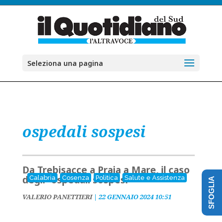
Seleziona una pagina
ospedali sospesi
Da Trebisacce a Praia a Mare, il caso
degli “ospedali sospesi”
Calabria
Cosenza
Politica
Salute e Assistenza
SFOGLIA
VALERIO PANETTIERI
|
22 GENNAIO 2024 10:51