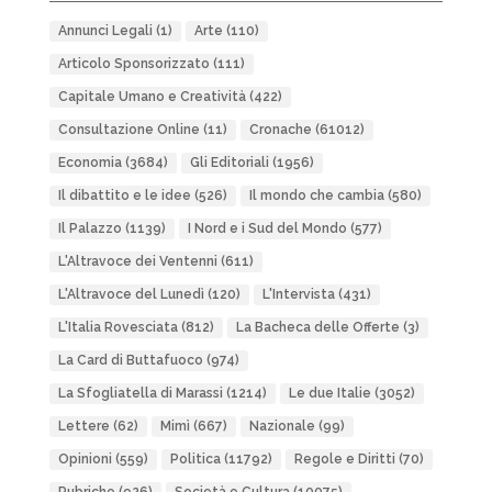
Annunci Legali
(1)
Arte
(110)
Articolo Sponsorizzato
(111)
Capitale Umano e Creatività
(422)
Consultazione Online
(11)
Cronache
(61012)
Economia
(3684)
Gli Editoriali
(1956)
Il dibattito e le idee
(526)
Il mondo che cambia
(580)
Il Palazzo
(1139)
I Nord e i Sud del Mondo
(577)
L'Altravoce dei Ventenni
(611)
L'Altravoce del Lunedì
(120)
L'Intervista
(431)
L'Italia Rovesciata
(812)
La Bacheca delle Offerte
(3)
La Card di Buttafuoco
(974)
La Sfogliatella di Marassi
(1214)
Le due Italie
(3052)
Lettere
(62)
Mimì
(667)
Nazionale
(99)
Opinioni
(559)
Politica
(11792)
Regole e Diritti
(70)