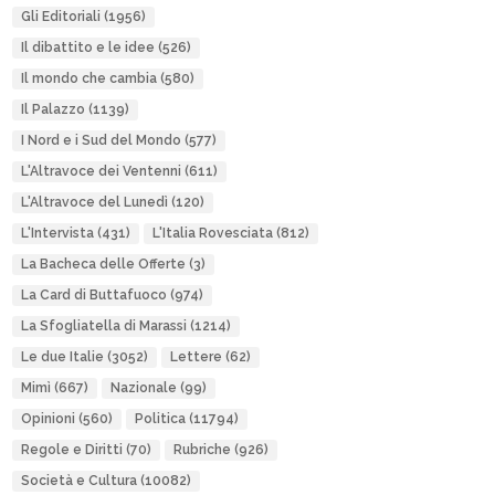
Gli Editoriali
(1956)
Il dibattito e le idee
(526)
Il mondo che cambia
(580)
Il Palazzo
(1139)
I Nord e i Sud del Mondo
(577)
L'Altravoce dei Ventenni
(611)
L'Altravoce del Lunedì
(120)
L'Intervista
(431)
L'Italia Rovesciata
(812)
La Bacheca delle Offerte
(3)
La Card di Buttafuoco
(974)
La Sfogliatella di Marassi
(1214)
Le due Italie
(3052)
Lettere
(62)
Mimì
(667)
Nazionale
(99)
Opinioni
(560)
Politica
(11794)
Regole e Diritti
(70)
Rubriche
(926)
Società e Cultura
(10082)