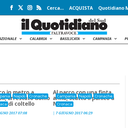
Cerca…
ACQUISTA
Quotidiano 
AZIONALE
CALABRIA
BASILICATA
CAMPANIA
P
co in metro a
Al parco con una finta
pania
Napoli
Cronache
Campania
Napoli
Cronache
li, arrestato uomo
arma, scatta il panico a
to di coltello
Napoli
naca
Cronaca
UGNO 2017 07:08
|
7 GIUGNO 2017 06:29