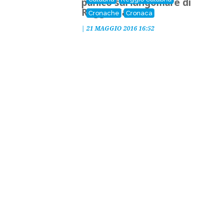
panico sul lungomare di
Reggio Calabria
Cronache
Cronaca
|
21 MAGGIO 2016 16:52