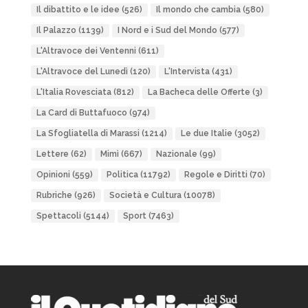
Il dibattito e le idee
(526)
Il mondo che cambia
(580)
Il Palazzo
(1139)
I Nord e i Sud del Mondo
(577)
L'Altravoce dei Ventenni
(611)
L'Altravoce del Lunedì
(120)
L'Intervista
(431)
L'Italia Rovesciata
(812)
La Bacheca delle Offerte
(3)
La Card di Buttafuoco
(974)
La Sfogliatella di Marassi
(1214)
Le due Italie
(3052)
Lettere
(62)
Mimì
(667)
Nazionale
(99)
Opinioni
(559)
Politica
(11792)
Regole e Diritti
(70)
Rubriche
(926)
Società e Cultura
(10078)
Spettacoli
(5144)
Sport
(7463)