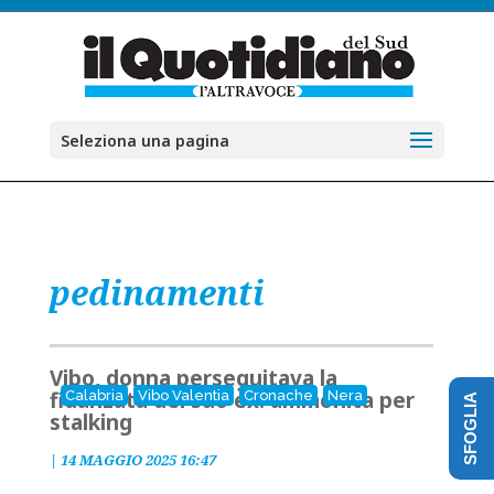
Seleziona una pagina
pedinamenti
Vibo, donna perseguitava la
fidanzata del suo ex: ammonita per
Calabria
Vibo Valentia
Cronache
Nera
SFOGLIA
stalking
|
14 MAGGIO 2025 16:47