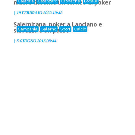
muore durante un torneo di poker
Calabria
Catanzaro
Cronache
Locale
|
19 FEBBRAIO 2023 10:48
Salernitana, poker a Lanciano e
salvezza a un passo
Campania
Salerno
Sport
Calcio
|
5 GIUGNO 2016 08:44