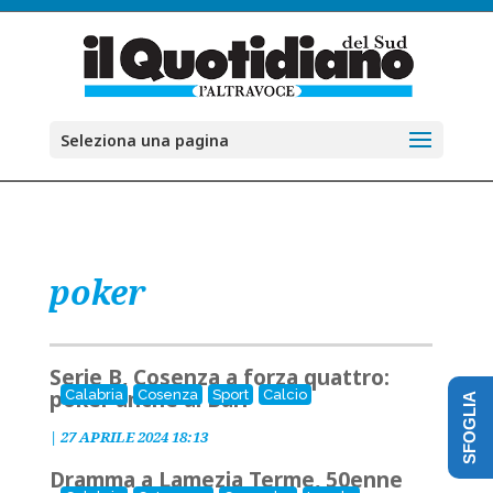
Seleziona una pagina
poker
Serie B, Cosenza a forza quattro:
poker anche al Bari
Calabria
Cosenza
Sport
Calcio
SFOGLIA
|
27 APRILE 2024 18:13
Dramma a Lamezia Terme, 50enne