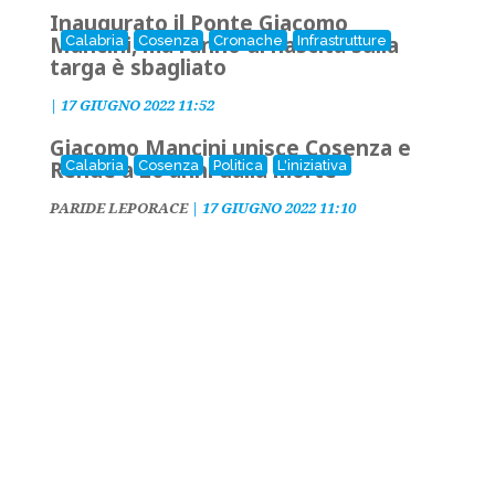
Inaugurato il Ponte Giacomo
Mancini, ma l'anno di nascita sulla
Calabria
Cosenza
Cronache
Infrastrutture
targa è sbagliato
|
17 GIUGNO 2022 11:52
Giacomo Mancini unisce Cosenza e
Rende a 20 anni dalla morte
Calabria
Cosenza
Politica
L'iniziativa
PARIDE LEPORACE
|
17 GIUGNO 2022 11:10