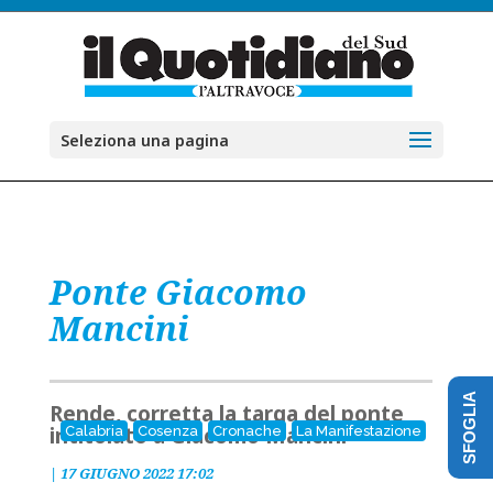
Seleziona una pagina
Ponte Giacomo
Mancini
SFOGLIA
Rende, corretta la targa del ponte
intitolato a Giacomo Mancini
Calabria
Cosenza
Cronache
La Manifestazione
|
17 GIUGNO 2022 17:02