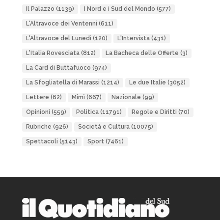
Il Palazzo
(1139)
I Nord e i Sud del Mondo
(577)
L'Altravoce dei Ventenni
(611)
L'Altravoce del Lunedì
(120)
L'Intervista
(431)
L'Italia Rovesciata
(812)
La Bacheca delle Offerte
(3)
La Card di Buttafuoco
(974)
La Sfogliatella di Marassi
(1214)
Le due Italie
(3052)
Lettere
(62)
Mimì
(667)
Nazionale
(99)
Opinioni
(559)
Politica
(11791)
Regole e Diritti
(70)
Rubriche
(926)
Società e Cultura
(10075)
Spettacoli
(5143)
Sport
(7461)