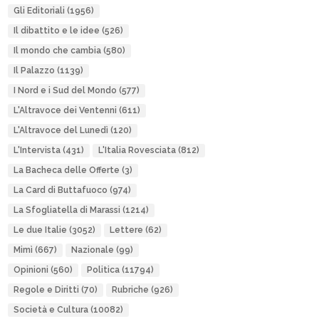
Gli Editoriali
(1956)
Il dibattito e le idee
(526)
Il mondo che cambia
(580)
Il Palazzo
(1139)
I Nord e i Sud del Mondo
(577)
L'Altravoce dei Ventenni
(611)
L'Altravoce del Lunedì
(120)
L'Intervista
(431)
L'Italia Rovesciata
(812)
La Bacheca delle Offerte
(3)
La Card di Buttafuoco
(974)
La Sfogliatella di Marassi
(1214)
Le due Italie
(3052)
Lettere
(62)
Mimì
(667)
Nazionale
(99)
Opinioni
(560)
Politica
(11794)
Regole e Diritti
(70)
Rubriche
(926)
Società e Cultura
(10082)