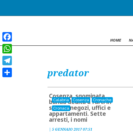
HOME
N
Facebook
WhatsApp
predator
Telegram
Condividi
Cosenza, sgominata
Calabria
Cosenza
Cronache
banda dedita a furti in
scuole, negozi, uffici e
Cronaca
appartamenti. Sette
arresti, i nomi
|
5 GENNAIO 2017 07:51