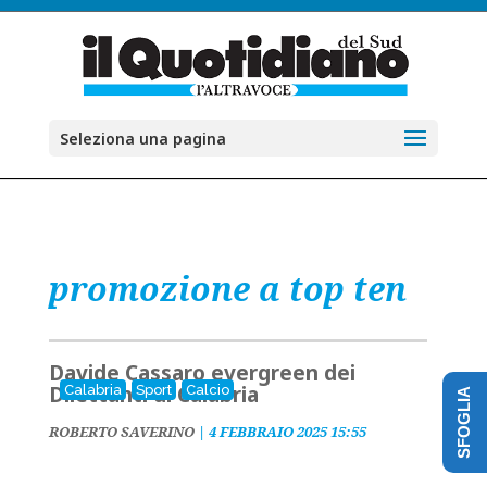
Seleziona una pagina
promozione a top ten
Davide Cassaro evergreen dei
Dilettanti di Calabria
Calabria
Sport
Calcio
SFOGLIA
ROBERTO SAVERINO
|
4 FEBBRAIO 2025 15:55