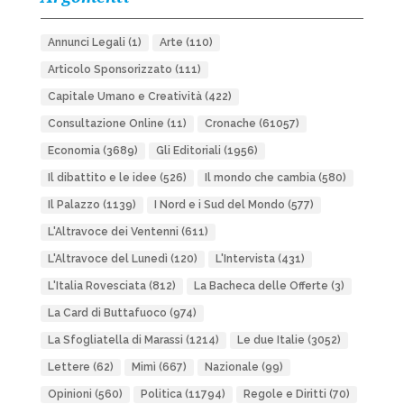
Annunci Legali
(1)
Arte
(110)
Articolo Sponsorizzato
(111)
Capitale Umano e Creatività
(422)
Consultazione Online
(11)
Cronache
(61057)
Economia
(3689)
Gli Editoriali
(1956)
Il dibattito e le idee
(526)
Il mondo che cambia
(580)
Il Palazzo
(1139)
I Nord e i Sud del Mondo
(577)
L'Altravoce dei Ventenni
(611)
L'Altravoce del Lunedì
(120)
L'Intervista
(431)
L'Italia Rovesciata
(812)
La Bacheca delle Offerte
(3)
La Card di Buttafuoco
(974)
La Sfogliatella di Marassi
(1214)
Le due Italie
(3052)
Lettere
(62)
Mimì
(667)
Nazionale
(99)
Opinioni
(560)
Politica
(11794)
Regole e Diritti
(70)