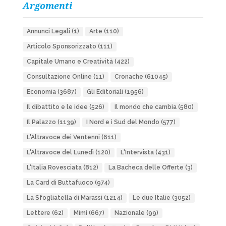
Argomenti
Annunci Legali
(1)
Arte
(110)
Articolo Sponsorizzato
(111)
Capitale Umano e Creatività
(422)
Consultazione Online
(11)
Cronache
(61045)
Economia
(3687)
Gli Editoriali
(1956)
Il dibattito e le idee
(526)
Il mondo che cambia
(580)
Il Palazzo
(1139)
I Nord e i Sud del Mondo
(577)
L'Altravoce dei Ventenni
(611)
L'Altravoce del Lunedì
(120)
L'Intervista
(431)
L'Italia Rovesciata
(812)
La Bacheca delle Offerte
(3)
La Card di Buttafuoco
(974)
La Sfogliatella di Marassi
(1214)
Le due Italie
(3052)
Lettere
(62)
Mimì
(667)
Nazionale
(99)