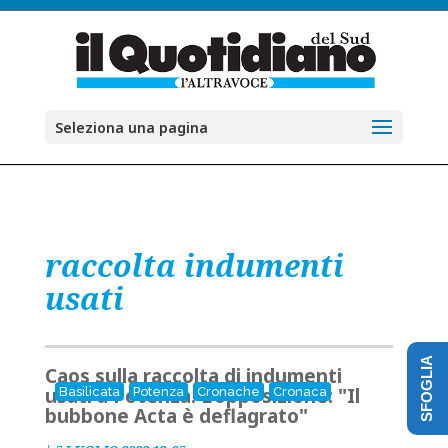
Seleziona una pagina
raccolta indumenti
usati
SFOGLIA
Caos sulla raccolta di indumenti
usati a Potenza. L'opposizione: "Il
Basilicata
Potenza
Cronache
Cronaca
bubbone Acta è deflagrato"