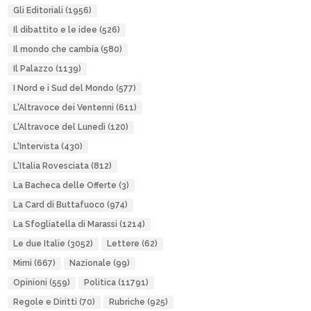
Gli Editoriali
(1956)
Il dibattito e le idee
(526)
Il mondo che cambia
(580)
Il Palazzo
(1139)
I Nord e i Sud del Mondo
(577)
L'Altravoce dei Ventenni
(611)
L'Altravoce del Lunedì
(120)
L'Intervista
(430)
L'Italia Rovesciata
(812)
La Bacheca delle Offerte
(3)
La Card di Buttafuoco
(974)
La Sfogliatella di Marassi
(1214)
Le due Italie
(3052)
Lettere
(62)
Mimì
(667)
Nazionale
(99)
Opinioni
(559)
Politica
(11791)
Regole e Diritti
(70)
Rubriche
(925)