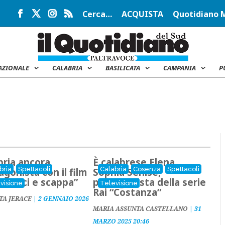
Cerca…
ACQUISTA
Quotidiano 
AZIONALE
CALABRIA
BASILICATA
CAMPANIA
P
bria ancora
È calabrese Elena
bria
Spettacoli
Calabria
Cosenza
Spettacoli
agonista con il film
Sophia Senise,
“Seduci e scappa”
protagonista della serie
visione
Televisione
Rai “Costanza”
TA JERACE
|
2 GENNAIO 2026
MARIA ASSUNTA CASTELLANO
|
31
MARZO 2025 20:46