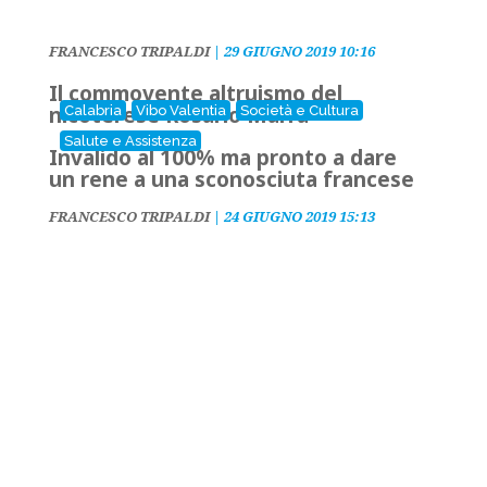
FRANCESCO TRIPALDI
|
29 GIUGNO 2019 10:16
Il commovente altruismo del
nicoterese Rosario Marra
Calabria
Vibo Valentia
Società e Cultura
Salute e Assistenza
Invalido al 100% ma pronto a dare
un rene a una sconosciuta francese
FRANCESCO TRIPALDI
|
24 GIUGNO 2019 15:13