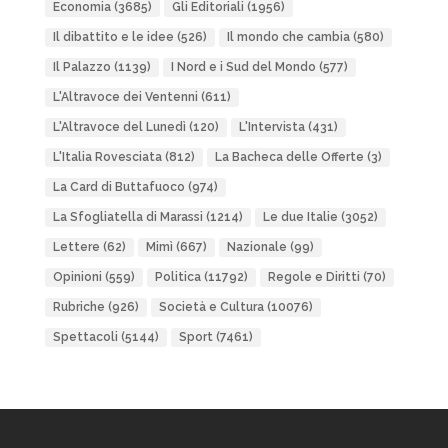
Economia
(3685)
Gli Editoriali
(1956)
Il dibattito e le idee
(526)
Il mondo che cambia
(580)
Il Palazzo
(1139)
I Nord e i Sud del Mondo
(577)
L'Altravoce dei Ventenni
(611)
L'Altravoce del Lunedì
(120)
L'Intervista
(431)
L'Italia Rovesciata
(812)
La Bacheca delle Offerte
(3)
La Card di Buttafuoco
(974)
La Sfogliatella di Marassi
(1214)
Le due Italie
(3052)
Lettere
(62)
Mimì
(667)
Nazionale
(99)
Opinioni
(559)
Politica
(11792)
Regole e Diritti
(70)
Rubriche
(926)
Società e Cultura
(10076)
Spettacoli
(5144)
Sport
(7461)