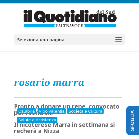
Seleziona una pagina
rosario marra
Pronto a donare un rene, convocato
per i controlli
Calabria
Vibo Valentia
Società e Cultura
SFOGLIA
Salute e Assistenza
Il nicoterese Marra in settimana si
recherà a Nizza