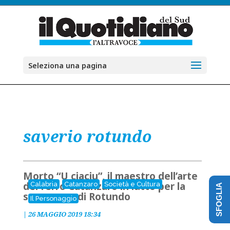
Seleziona una pagina
saverio rotundo
Morto “U ciaciu”, il maestro dell’arte
del ferro Catanzaro in lutto per la
Calabria
Catanzaro
Società e Cultura
SFOGLIA
scomparsa di Rotundo
Il Personaggio
|
26 MAGGIO 2019 18:34