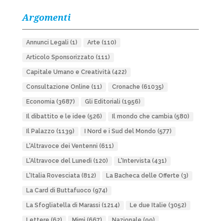
Argomenti
Annunci Legali
(1)
Arte
(110)
Articolo Sponsorizzato
(111)
Capitale Umano e Creatività
(422)
Consultazione Online
(11)
Cronache
(61035)
Economia
(3687)
Gli Editoriali
(1956)
Il dibattito e le idee
(526)
Il mondo che cambia
(580)
Il Palazzo
(1139)
I Nord e i Sud del Mondo
(577)
L'Altravoce dei Ventenni
(611)
L'Altravoce del Lunedì
(120)
L'Intervista
(431)
L'Italia Rovesciata
(812)
La Bacheca delle Offerte
(3)
La Card di Buttafuoco
(974)
La Sfogliatella di Marassi
(1214)
Le due Italie
(3052)
Lettere
(62)
Mimì
(667)
Nazionale
(99)