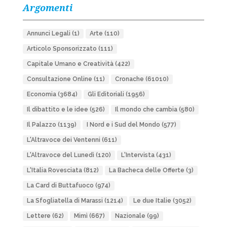
Argomenti
Annunci Legali
(1)
Arte
(110)
Articolo Sponsorizzato
(111)
Capitale Umano e Creatività
(422)
Consultazione Online
(11)
Cronache
(61010)
Economia
(3684)
Gli Editoriali
(1956)
Il dibattito e le idee
(526)
Il mondo che cambia
(580)
Il Palazzo
(1139)
I Nord e i Sud del Mondo
(577)
L'Altravoce dei Ventenni
(611)
L'Altravoce del Lunedì
(120)
L'Intervista
(431)
L'Italia Rovesciata
(812)
La Bacheca delle Offerte
(3)
La Card di Buttafuoco
(974)
La Sfogliatella di Marassi
(1214)
Le due Italie
(3052)
Lettere
(62)
Mimì
(667)
Nazionale
(99)