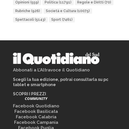
Opinioni
(559)
Politica
(11791)
Regole e Diritti
(70)
Rubriche
(926)
Società e Cultura
(10075)
Spettacoli
(5143)
Sport
(7461)
Abbonati a L’Altravoce il Quotidiano
Scegli la tua edizione, potrai consultarla su pc
tablet e smartphone
SCOPRI I PREZZI
COMMUNITY
Facebook Quotidiano
Facebook Basilicata
Facebook Calabria
Facebook Campania
Facebook Puglia