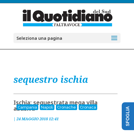
Seleziona una pagina
sequestro ischia
Ischia: sequestrata mega villa
abusiva
Campania
Napoli
Cronache
Cronaca
SFOGLIA
|
24 MAGGIO 2018 12:41