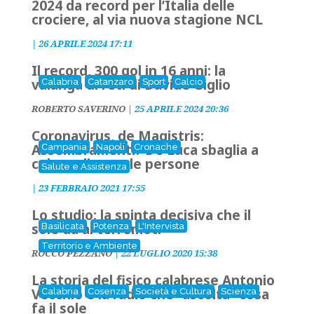
2024 da record per l’Italia delle
crociere, al via nuova stagione NCL
|
26 APRILE 2024 17:11
Il record, 300 gol in 16 anni: la
valanga di reti di Davide Giglio
Calabria
Catanzaro
Sport
Calcio
ROBERTO SAVERINO
|
25 APRILE 2024 20:36
Coronavirus, de Magistris:
Assembramenti? De Luca sbaglia a
Campania
Napoli
Cronache
colpevolizzare le persone
Salute e Assistenza
|
23 FEBBRAIO 2021 17:55
Lo studio: la spinta decisiva che il
sole dà ai terremoti
Basilicata
Potenza
L'Intervista
Territorio e Ambiente
ROCCO PEZZANO
|
22 LUGLIO 2020 15:38
La storia del fisico calabrese Antonio
Vecchio e la radio che “ascolta” cosa
Calabria
Cosenza
Società e Cultura
Scienza
fa il sole