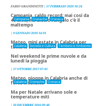
FABIO GRANDINETTI
|
17 FEBBRAIO 2020 16:24
Campania, caldo record: mai così da
40 anni, ma dietro l'angolo c'è il
Campania
Cronache
Cronaca
maltempo
|
9 GENNAIO 2018 14:01
Meteo, mini estate in Calabria per
tutta la settimana
Calabria
Società e Cultura
Territorio e Ambiente
Nel weekend le prime nuvole e da
lunedì la pioggia
|
17 OTTOBRE 2017 07:05
Meteo, piogge in Calabria anche di
forte intensità
Calabria
Cronache
Cronaca
Ma per Natale arrivano sole e
temperature miti
|
20 DICEMBRE 2016 09:48