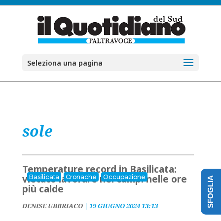
Seleziona una pagina
sole
Temperature record in Basilicata:
vietato lavorare nei campi nelle ore
Basilicata
Cronache
Occupazione
SFOGLIA
più calde
DENISE UBBRIACO
|
19 GIUGNO 2024 13:13