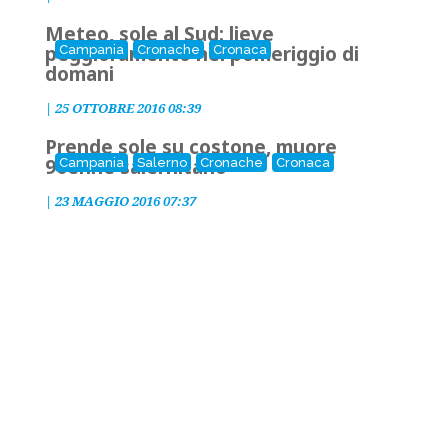
Meteo, sole al Sud: lieve
peggioramento nel pomeriggio di
Campania
Cronache
Cronaca
domani
|
25 OTTOBRE 2016 08:39
Prende sole su costone, muore
90enne salernitano
Campania
Salerno
Cronache
Cronaca
|
23 MAGGIO 2016 07:37