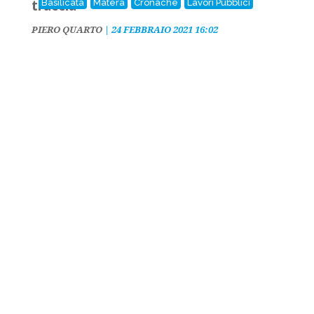
traccia
Basilicata
Matera
Cronache
Lavori Pubblici
PIERO QUARTO
|
24 FEBBRAIO 2021 16:02