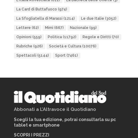
L'Italia Rovesciata
(812)
La Bacheca delle Offerte
(3)
La Card di Buttafuoco
(974)
La Sfogliatella di Marassi
(1214)
Le due Italie
(3052)
Lettere
(62)
Mimì
(667)
Nazionale
(99)
Opinioni
(559)
Politica
(11792)
Regole e Diritti
(70)
Rubriche
(926)
Società e Cultura
(10076)
Spettacoli
(5144)
Sport
(7461)
Abbonati a L’Altravoce il Quotidiano
Scegli la tua edizione, potrai consultarla su pc
tablet e smartphone
SCOPRI I PREZZI