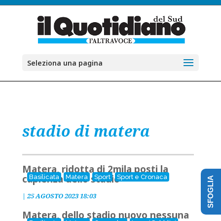
Seleziona una pagina
stadio di matera
Matera, ridotta di 2mila posti la
capienza dello stadio
Basilicata
Matera
Sport
Sport e Cronaca
SFOGLIA
|
25 AGOSTO 2023 18:03
Matera, dello stadio nuovo nessuna