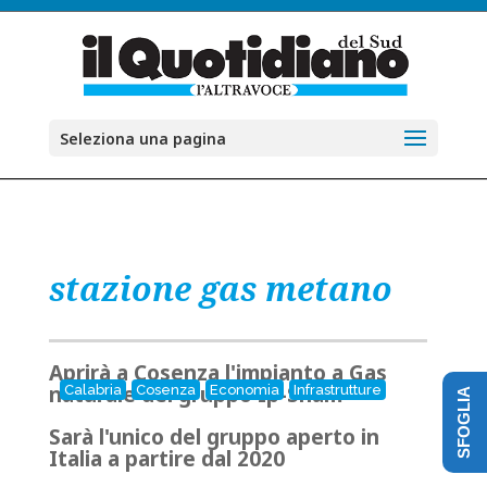
Seleziona una pagina
stazione gas metano
Aprirà a Cosenza l'impianto a Gas
naturale del gruppo Ip-Snam
Calabria
Cosenza
Economia
Infrastrutture
SFOGLIA
Sarà l'unico del gruppo aperto in
Italia a partire dal 2020