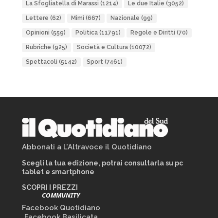
La Sfogliatella di Marassi
(1214)
Le due Italie
(3052)
Lettere
(62)
Mimì
(667)
Nazionale
(99)
Opinioni
(559)
Politica
(11791)
Regole e Diritti
(70)
Rubriche
(925)
Società e Cultura
(10072)
Spettacoli
(5142)
Sport
(7461)
Abbonati a L’Altravoce il Quotidiano
Scegli la tua edizione, potrai consultarla su pc
tablet e smartphone
SCOPRI I PREZZI
COMMUNITY
Facebook Quotidiano
Facebook Basilicata