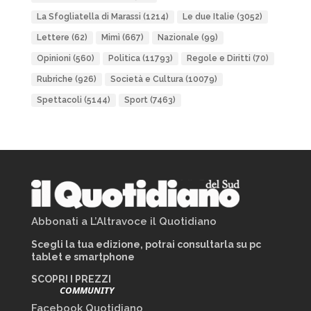
La Sfogliatella di Marassi
(1214)
Le due Italie
(3052)
Lettere
(62)
Mimì
(667)
Nazionale
(99)
Opinioni
(560)
Politica
(11793)
Regole e Diritti
(70)
Rubriche
(926)
Società e Cultura
(10079)
Spettacoli
(5144)
Sport
(7463)
Abbonati a L’Altravoce il Quotidiano
Scegli la tua edizione, potrai consultarla su pc
tablet e smartphone
SCOPRI I PREZZI
COMMUNITY
Facebook Quotidiano