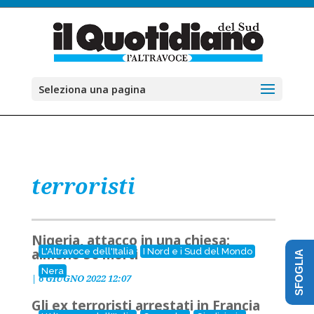
Seleziona una pagina
terroristi
Nigeria, attacco in una chiesa:
almeno 50 morti
L'Altravoce dell'Italia
I Nord e i Sud del Mondo
SFOGLIA
Nera
|
6 GIUGNO 2022 12:07
Gli ex terroristi arrestati in Francia