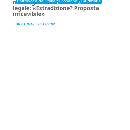
non vogliono tornare in Italia. Il
L'Altravoce dell'Italia
Cronache
Giudiziaria
legale: «Estradizione? Proposta
irricevibile»
|
30 APRILE 2021 09:02