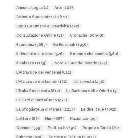
Annunci Legali
(1)
Arte
(108)
Articolo Sponsorizzato
(111)
Capitale Umano e Creatività
(422)
Consultazione Online
(11)
Cronache
(60998)
Economia
(3683)
Gli Editoriali
(1956)
Il dibattito e le idee
(526)
Il mondo che cambia
(580)
Il Palazzo
(1139)
I Nord e i Sud del Mondo
(577)
L'Altravoce dei Ventenni
(611)
L'Altravoce del Lunedì
(120)
L'Intervista
(430)
L'Italia Rovesciata
(812)
La Bacheca delle Offerte
(3)
La Card di Buttafuoco
(974)
La Sfogliatella di Marassi
(1214)
Le due Italie
(3052)
Lettere
(62)
Mimì
(667)
Nazionale
(99)
Opinioni
(559)
Politica
(11791)
Regole e Diritti
(70)
Rubriche
(925)
Società e Cultura
(10072)