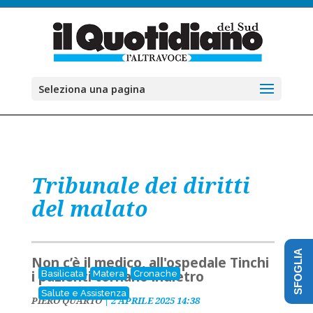
Seleziona una pagina
Tribunale dei diritti
del malato
SFOGLIA
Non c’è il medico, all'ospedale Tinchi
i pazienti tornano indietro
Basilicata
Matera
Cronache
Salute e Assistenza
PIERO QUARTO
|
2 APRILE 2025 14:38