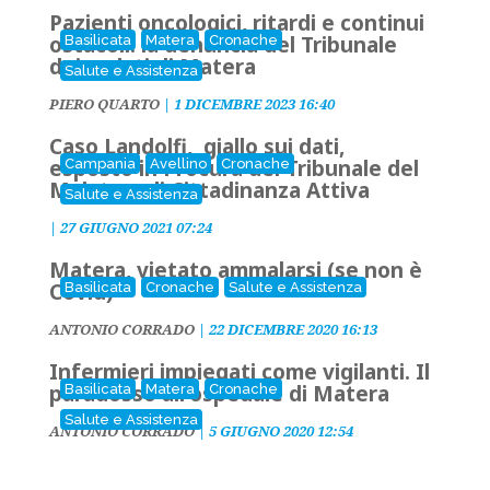
Pazienti oncologici, ritardi e continui
ostacoli: la denuncia del Tribunale
Basilicata
Matera
Cronache
dei malati di Matera
Salute e Assistenza
PIERO QUARTO
|
1 DICEMBRE 2023 16:40
Caso Landolfi, giallo sui dati,
esposto in Procura del Tribunale del
Campania
Avellino
Cronache
Malato e di Cittadinanza Attiva
Salute e Assistenza
|
27 GIUGNO 2021 07:24
Matera, vietato ammalarsi (se non è
Covid)
Basilicata
Cronache
Salute e Assistenza
ANTONIO CORRADO
|
22 DICEMBRE 2020 16:13
Infermieri impiegati come vigilanti. Il
paradosso all'ospedale di Matera
Basilicata
Matera
Cronache
Salute e Assistenza
ANTONIO CORRADO
|
5 GIUGNO 2020 12:54