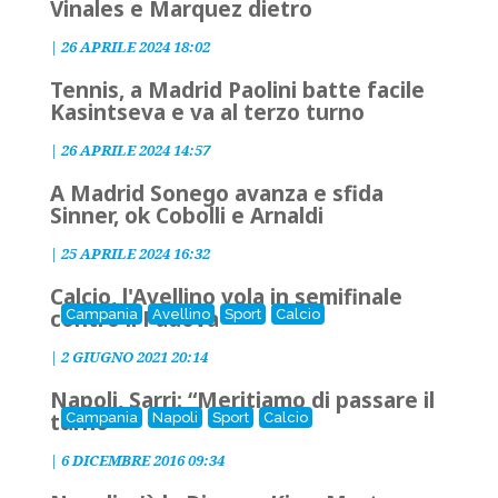
Vinales e Marquez dietro
|
26 APRILE 2024 18:02
Tennis, a Madrid Paolini batte facile
Kasintseva e va al terzo turno
|
26 APRILE 2024 14:57
A Madrid Sonego avanza e sfida
Sinner, ok Cobolli e Arnaldi
|
25 APRILE 2024 16:32
Calcio, l'Avellino vola in semifinale
contro il Padova
Campania
Avellino
Sport
Calcio
|
2 GIUGNO 2021 20:14
Napoli, Sarri: “Meritiamo di passare il
turno”
Campania
Napoli
Sport
Calcio
|
6 DICEMBRE 2016 09:34