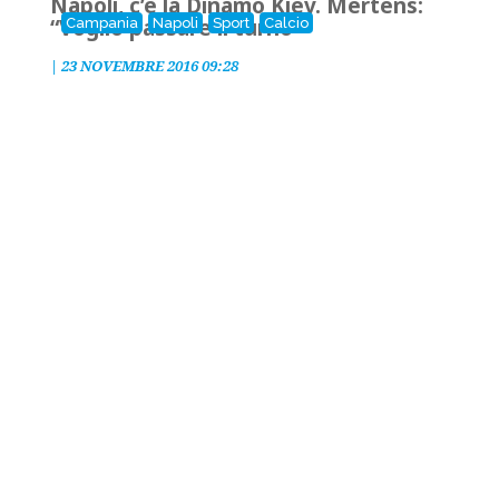
Napoli, c’è la Dinamo Kiev. Mertens:
“Voglio passare il turno”
Campania
Napoli
Sport
Calcio
|
23 NOVEMBRE 2016 09:28