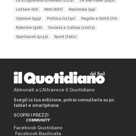
La Sfogliatella di Marassi
(1214)
Le due Italie
(3052)
Lettere
(62)
Mimì
(667)
Nazionale
(99)
Opinioni
(559)
Politica
(11791)
Regole e Diritti
(70)
Rubriche
(926)
Società e Cultura
(10073)
Spettacoli
(5143)
Sport
(7461)
Abbonati a L’Altravoce il Quotidiano
Scegli la tua edizione, potrai consultarla su pc
tablet e smartphone
SCOPRI I PREZZI
COMMUNITY
Facebook Quotidiano
Facebook Basilicata