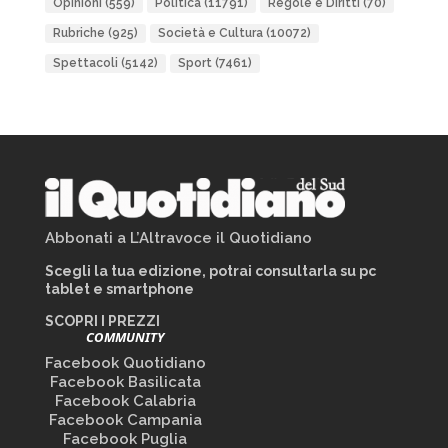
Opinioni
(559)
Politica
(11791)
Regole e Diritti
(70)
Rubriche
(925)
Società e Cultura
(10072)
Spettacoli
(5142)
Sport
(7461)
Abbonati a L’Altravoce il Quotidiano
Scegli la tua edizione, potrai consultarla su pc
tablet e smartphone
SCOPRI I PREZZI
COMMUNITY
Facebook Quotidiano
Facebook Basilicata
Facebook Calabria
Facebook Campania
Facebook Puglia