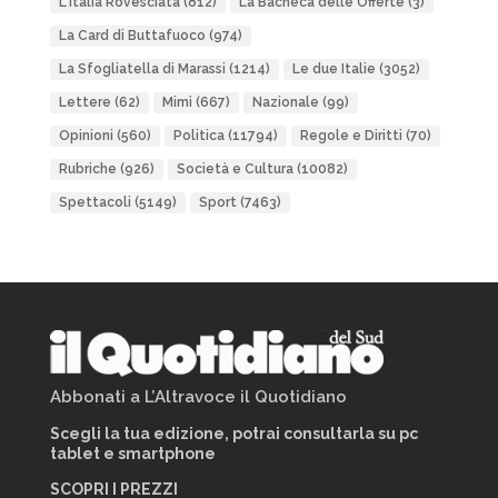
L'Italia Rovesciata
(812)
La Bacheca delle Offerte
(3)
La Card di Buttafuoco
(974)
La Sfogliatella di Marassi
(1214)
Le due Italie
(3052)
Lettere
(62)
Mimì
(667)
Nazionale
(99)
Opinioni
(560)
Politica
(11794)
Regole e Diritti
(70)
Rubriche
(926)
Società e Cultura
(10082)
Spettacoli
(5149)
Sport
(7463)
Abbonati a L’Altravoce il Quotidiano
Scegli la tua edizione, potrai consultarla su pc
tablet e smartphone
SCOPRI I PREZZI