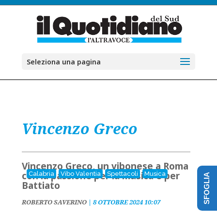
Seleziona una pagina
Vincenzo Greco
Vincenzo Greco, un vibonese a Roma
con la passione per la musica e per
Calabria
Vibo Valentia
Spettacoli
Musica
SFOGLIA
Battiato
ROBERTO SAVERINO
|
8 OTTOBRE 2024 10:07