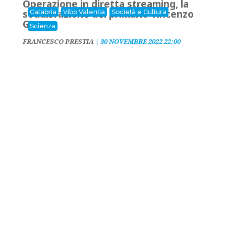
Operazione in diretta streaming, la
soddisfazione del primario Vincenzo
Calabria
Vibo Valentia
Società e Cultura
Greco
Scienza
FRANCESCO PRESTIA
|
30 NOVEMBRE 2022 22:00