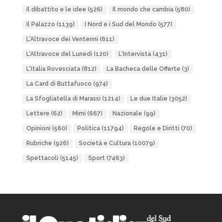
Il dibattito e le idee
(526)
Il mondo che cambia
(580)
Il Palazzo
(1139)
I Nord e i Sud del Mondo
(577)
L'Altravoce dei Ventenni
(611)
L'Altravoce del Lunedì
(120)
L'Intervista
(431)
L'Italia Rovesciata
(812)
La Bacheca delle Offerte
(3)
La Card di Buttafuoco
(974)
La Sfogliatella di Marassi
(1214)
Le due Italie
(3052)
Lettere
(62)
Mimì
(667)
Nazionale
(99)
Opinioni
(560)
Politica
(11794)
Regole e Diritti
(70)
Rubriche
(926)
Società e Cultura
(10079)
Spettacoli
(5145)
Sport
(7463)