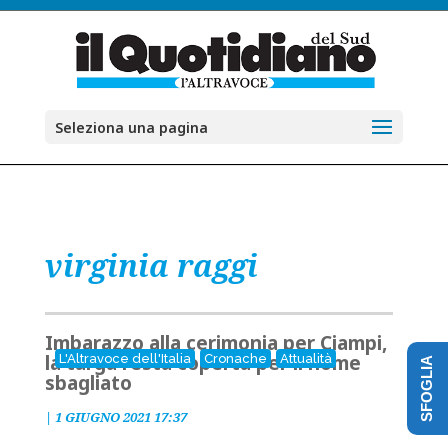
Seleziona una pagina
virginia raggi
Imbarazzo alla cerimonia per Ciampi,
la targa resta coperta per il nome
L'Altravoce dell'Italia
Cronache
Attualità
SFOGLIA
sbagliato
|
1 GIUGNO 2021 17:37