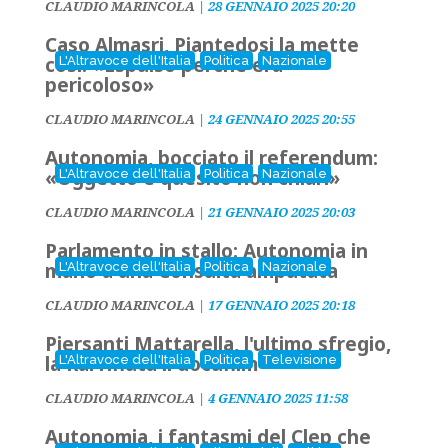
CLAUDIO MARINCOLA
|
28 GENNAIO 2025 20:20
Caso Almasri, Piantedosi la mette
così: «Espulso perché era
L'Altravoce dell'Italia
Politica
Nazionale
pericoloso»
CLAUDIO MARINCOLA
|
24 GENNAIO 2025 20:55
Autonomia, bocciato il referendum:
«Oggetto e quesito non chiari»
L'Altravoce dell'Italia
Politica
Nazionale
CLAUDIO MARINCOLA
|
21 GENNAIO 2025 20:03
Parlamento in stallo: Autonomia in
mano a una Consulta amputata
L'Altravoce dell'Italia
Politica
Nazionale
CLAUDIO MARINCOLA
|
17 GENNAIO 2025 20:18
Piersanti Mattarella, l'ultimo sfregio,
la Rai rifiuta il docufilm
L'Altravoce dell'Italia
Politica
Televisione
CLAUDIO MARINCOLA
|
4 GENNAIO 2025 11:58
Autonomia, i fantasmi del Clep che