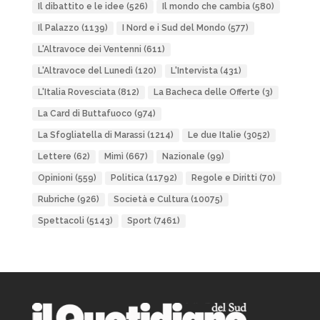
Il dibattito e le idee
(526)
Il mondo che cambia
(580)
Il Palazzo
(1139)
I Nord e i Sud del Mondo
(577)
L'Altravoce dei Ventenni
(611)
L'Altravoce del Lunedì
(120)
L'Intervista
(431)
L'Italia Rovesciata
(812)
La Bacheca delle Offerte
(3)
La Card di Buttafuoco
(974)
La Sfogliatella di Marassi
(1214)
Le due Italie
(3052)
Lettere
(62)
Mimì
(667)
Nazionale
(99)
Opinioni
(559)
Politica
(11792)
Regole e Diritti
(70)
Rubriche
(926)
Società e Cultura
(10075)
Spettacoli
(5143)
Sport
(7461)