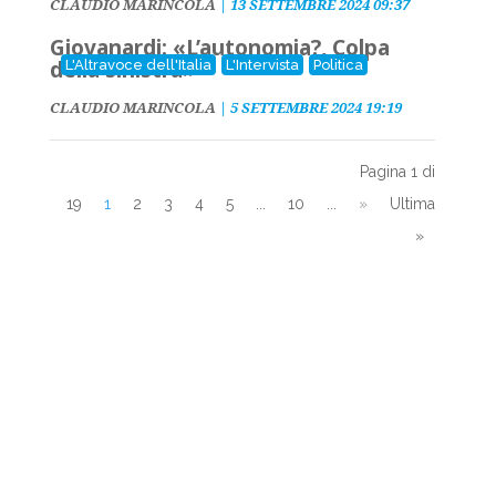
CLAUDIO MARINCOLA
|
13 SETTEMBRE 2024 09:37
Giovanardi: «L’autonomia?, Colpa
della sinistra»
L'Altravoce dell'Italia
L'Intervista
Politica
CLAUDIO MARINCOLA
|
5 SETTEMBRE 2024 19:19
Pagina 1 di
19
1
2
3
4
5
...
10
...
»
Ultima
»