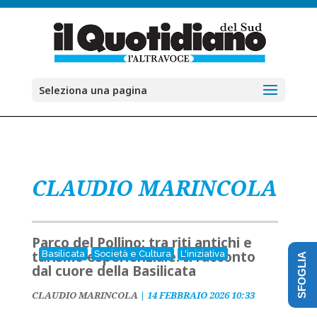
Seleziona una pagina
CLAUDIO MARINCOLA
Parco del Pollino: tra riti antichi e
turismo esperienziale. Il racconto
Basilicata
Società e Cultura
L'iniziativa
SFOGLIA
dal cuore della Basilicata
CLAUDIO MARINCOLA
|
14 FEBBRAIO 2026 10:33