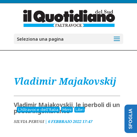
Seleziona una pagina
Vladimir Majakovskij
Vladimir Majakovskij, le iperboli di un
poeta ingombrante
L'Altravoce dell'Italia
Mimì
Libri
SFOGLIA
SILVIA PERUGI
|
6 FEBBRAIO 2022 17:47