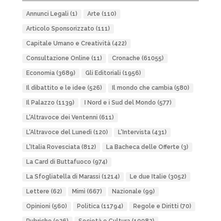
Annunci Legali
(1)
Arte
(110)
Articolo Sponsorizzato
(111)
Capitale Umano e Creatività
(422)
Consultazione Online
(11)
Cronache
(61055)
Economia
(3689)
Gli Editoriali
(1956)
Il dibattito e le idee
(526)
Il mondo che cambia
(580)
Il Palazzo
(1139)
I Nord e i Sud del Mondo
(577)
L'Altravoce dei Ventenni
(611)
L'Altravoce del Lunedì
(120)
L'Intervista
(431)
L'Italia Rovesciata
(812)
La Bacheca delle Offerte
(3)
La Card di Buttafuoco
(974)
La Sfogliatella di Marassi
(1214)
Le due Italie
(3052)
Lettere
(62)
Mimì
(667)
Nazionale
(99)
Opinioni
(560)
Politica
(11794)
Regole e Diritti
(70)