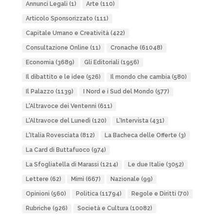
Annunci Legali
(1)
Arte
(110)
Articolo Sponsorizzato
(111)
Capitale Umano e Creatività
(422)
Consultazione Online
(11)
Cronache
(61048)
Economia
(3689)
Gli Editoriali
(1956)
Il dibattito e le idee
(526)
Il mondo che cambia
(580)
Il Palazzo
(1139)
I Nord e i Sud del Mondo
(577)
L'Altravoce dei Ventenni
(611)
L'Altravoce del Lunedì
(120)
L'Intervista
(431)
L'Italia Rovesciata
(812)
La Bacheca delle Offerte
(3)
La Card di Buttafuoco
(974)
La Sfogliatella di Marassi
(1214)
Le due Italie
(3052)
Lettere
(62)
Mimì
(667)
Nazionale
(99)
Opinioni
(560)
Politica
(11794)
Regole e Diritti
(70)
Rubriche
(926)
Società e Cultura
(10082)