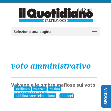
Seleziona una pagina
voto amministrativo
Valvano e le ombre mafiose sul voto
Basilicata
Potenza
Politica
SFOGLIA
|
6 AGOSTO 2021 11:18
,
Pubblica Amministrazione
Elezioni