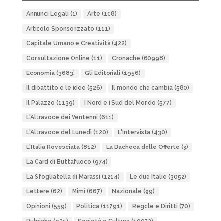
Annunci Legali
(1)
Arte
(108)
Articolo Sponsorizzato
(111)
Capitale Umano e Creatività
(422)
Consultazione Online
(11)
Cronache
(60998)
Economia
(3683)
Gli Editoriali
(1956)
Il dibattito e le idee
(526)
Il mondo che cambia
(580)
Il Palazzo
(1139)
I Nord e i Sud del Mondo
(577)
L'Altravoce dei Ventenni
(611)
L'Altravoce del Lunedì
(120)
L'Intervista
(430)
L'Italia Rovesciata
(812)
La Bacheca delle Offerte
(3)
La Card di Buttafuoco
(974)
La Sfogliatella di Marassi
(1214)
Le due Italie
(3052)
Lettere
(62)
Mimì
(667)
Nazionale
(99)
Opinioni
(559)
Politica
(11791)
Regole e Diritti
(70)