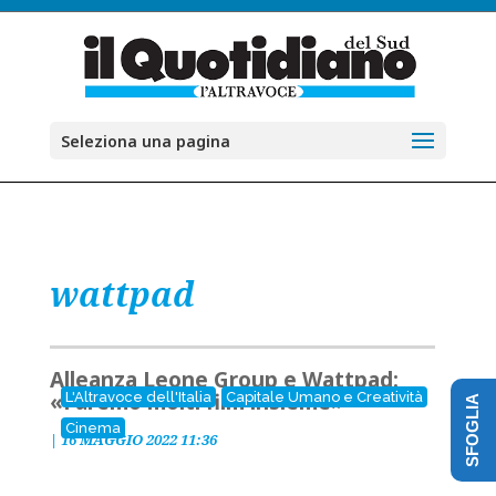
Seleziona una pagina
wattpad
Alleanza Leone Group e Wattpad:
«Faremo molti film insieme»
L'Altravoce dell'Italia
Capitale Umano e Creatività
SFOGLIA
Cinema
|
16 MAGGIO 2022 11:36