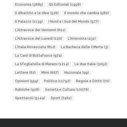
Economia
(3685)
Gli Editoriali
(1956)
Il dibattito e le idee
(526)
Il mondo che cambia
(580)
Il Palazzo
(1139)
I Nord e i Sud del Mondo
(577)
L'Altravoce dei Ventenni
(611)
L'Altravoce del Lunedì
(120)
L'Intervista
(431)
L'Italia Rovesciata
(812)
La Bacheca delle Offerte
(3)
La Card di Buttafuoco
(974)
La Sfogliatella di Marassi
(1214)
Le due Italie
(3052)
Lettere
(62)
Mimì
(667)
Nazionale
(99)
Opinioni
(559)
Politica
(11792)
Regole e Diritti
(70)
Rubriche
(926)
Società e Cultura
(10076)
Spettacoli
(5144)
Sport
(7461)