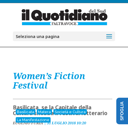
Seleziona una pagina
Women’s Fiction
Festival
SFOGLIA
Basilicata, se la Capitale della
Cultura snobba il festival letterario
Basilicata
Matera
Società e Cultura
La Manifestazione
EUGENIO FURIA
|
31 LUGLIO 2018 10:20