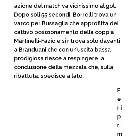
azione del match va vicinissimo al gol.
Dopo soli 55 secondi, Borrelli trova un
varco per Bussaglia che approfitta del
cattivo posizionamento della coppia
Martinelli-Fazio e si ritrova solo davanti
a Branduani che con un’uscita bassa
prodigiosa riesce a respingere la
conclusione della mezzala che, sulla
ribattuta, spedisce a lato.
P
e
r i
p
ri
m