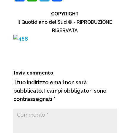
a
h
e
o
COPYRIGHT
c
a
l
n
Il Quotidiano del Sud © - RIPRODUZIONE
e
t
e
d
RISERVATA
b
s
g
i
o
A
r
v
o
p
a
i
k
p
m
d
Invia commento
i
Il tuo indirizzo email non sarà
pubblicato.
I campi obbligatori sono
contrassegnati
*