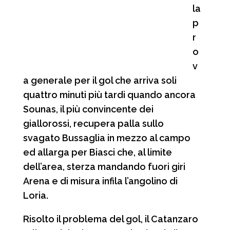
la
p
r
o
v
a generale per il gol che arriva soli
quattro minuti più tardi quando ancora
Sounas, il più convincente dei
giallorossi, recupera palla sullo
svagato Bussaglia in mezzo al campo
ed allarga per Biasci che, al limite
dell’area, sterza mandando fuori giri
Arena e di misura infila l’angolino di
Loria.
Risolto il problema del gol, il Catanzaro