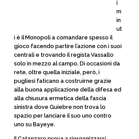
i
m
in
ut
i è il Monopoli a comandare spesso il
gioco facendo partire l’azione con i suoi
centrali e trovando il regista Vassallo
solo in mezzo al campo. Di occasioni da
rete, oltre quella iniziale, però, i
pugliesi faticano a costruirne grazie
alla buona applicazione della difesa ed
alla chiusura ermetica della fascia
sinistra dove Guiebre non trova lo
spazio per lanciare il suo uno contro
uno su Bayeye.
Il Catanzaro prova a riorganizzarsi