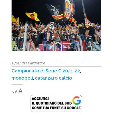
Tifosi del Catanzaro
Campionato di Serie C 2021-22
,
monopoli
,
catanzaro calcio
Decrease
Reset
Increase
A
A
A
font
font
font
size.
size.
size.