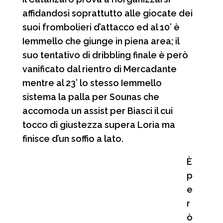
affidandosi soprattutto alle giocate dei
suoi frombolieri d’attacco ed al 10’ è
Iemmello che giunge in piena area; il
suo tentativo di dribbling finale è però
vanificato dal rientro di Mercadante
mentre al 23’ lo stesso Iemmello
sistema la palla per Sounas che
accomoda un assist per Biasci il cui
tocco di giustezza supera Loria ma
finisce d’un soffio a lato.
È
p
e
r
ò