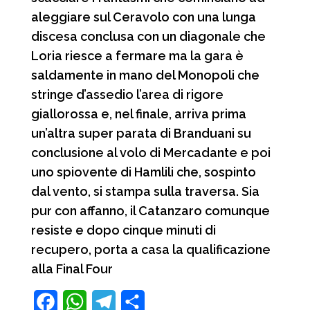
aleggiare sul Ceravolo con una lunga
discesa conclusa con un diagonale che
Loria riesce a fermare ma la gara è
saldamente in mano del Monopoli che
stringe d’assedio l’area di rigore
giallorossa e, nel finale, arriva prima
un’altra super parata di Branduani su
conclusione al volo di Mercadante e poi
uno spiovente di Hamlili che, sospinto
dal vento, si stampa sulla traversa. Sia
pur con affanno, il Catanzaro comunque
resiste e dopo cinque minuti di
recupero, porta a casa la qualificazione
alla Final Four
F
W
T
C