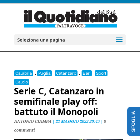
Seleziona una pagina
,
,
Calabria
Puglia
Catanzaro
Bari
Sport
Calcio
Serie C, Catanzaro in
semifinale play off:
battuto il Monopoli
SFOGLIA
ANTONIO CIAMPA
|
21 MAGGIO 2022 20:45
|
0
commenti