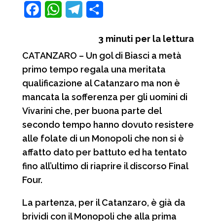
F
W
T
C
a
h
e
o
3
minuti per la lettura
c
a
l
n
CATANZARO – Un gol di Biasci a metà
e
t
e
d
primo tempo regala una meritata
b
s
g
i
qualificazione al Catanzaro ma non è
o
A
r
v
mancata la sofferenza per gli uomini di
o
p
a
i
Vivarini che, per buona parte del
secondo tempo hanno dovuto resistere
k
p
m
d
alle folate di un Monopoli che non si è
i
affatto dato per battuto ed ha tentato
fino all’ultimo di riaprire il discorso Final
Four.
La partenza, per il Catanzaro, è già da
brividi con il Monopoli che alla prima