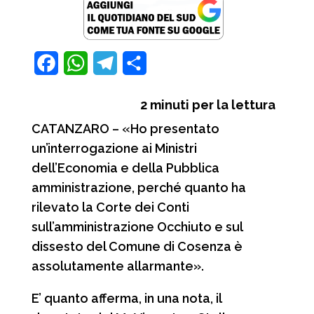
font
size.
size.
size.
F
W
T
C
a
h
e
o
2
minuti per la lettura
c
a
l
n
CATANZARO – «Ho presentato
e
t
e
d
un’interrogazione ai Ministri
b
s
g
i
dell’Economia e della Pubblica
o
A
r
v
amministrazione, perché quanto ha
o
p
a
i
rilevato la Corte dei Conti
sull’amministrazione Occhiuto e sul
k
p
m
d
dissesto del Comune di Cosenza è
i
assolutamente allarmante».
E’ quanto afferma, in una nota, il