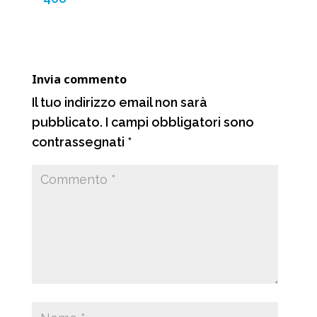
o
A
r
v
o
p
a
i
k
p
m
d
Invia commento
i
Il tuo indirizzo email non sarà
pubblicato.
I campi obbligatori sono
contrassegnati
*