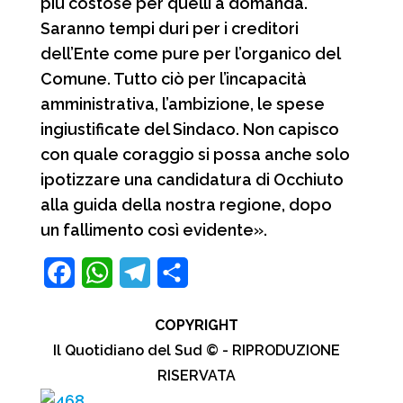
più costose per quelli a domanda.
Saranno tempi duri per i creditori
dell’Ente come pure per l’organico del
Comune. Tutto ciò per l’incapacità
amministrativa, l’ambizione, le spese
ingiustificate del Sindaco. Non capisco
con quale coraggio si possa anche solo
ipotizzare una candidatura di Occhiuto
alla guida della nostra regione, dopo
un fallimento così evidente».
F
W
T
C
a
h
e
o
COPYRIGHT
c
a
l
n
Il Quotidiano del Sud © - RIPRODUZIONE
e
t
e
d
RISERVATA
b
s
g
i