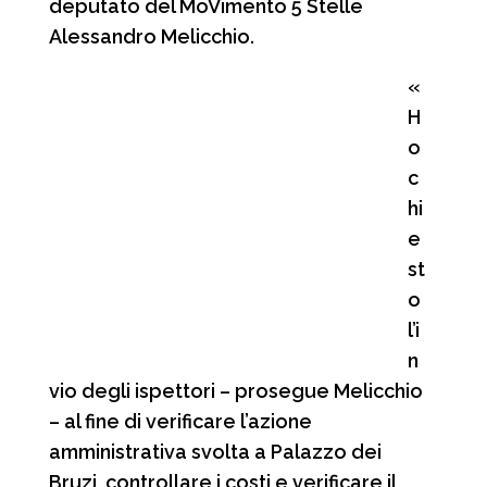
deputato del MoVimento 5 Stelle
Alessandro Melicchio.
«
H
o
c
hi
e
st
o
l’i
n
vio degli ispettori – prosegue Melicchio
– al fine di verificare l’azione
amministrativa svolta a Palazzo dei
Bruzi, controllare i costi e verificare il