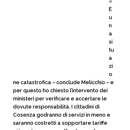
«
È
u
n
a
si
tu
a
zi
o
ne catastrofica – conclude Melicchio – e
per questo ho chiesto l’intervento dei
ministeri per verificare e accertare le
dovute responsabilità. I cittadini di
Cosenza godranno di servizi in meno e
saranno costretti a sopportare tariffe