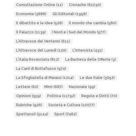
Consultazione Online
(11)
Cronache
(61030)
Economia
(3686)
Gli Editoriali
(1956)
Il dibattito e le idee
(526)
Il mondo che cambia
(580)
Il Palazzo
(1139)
I Nord e i Sud del Mondo
(577)
L'Altravoce dei Ventenni
(611)
L'Altravoce del Lunedì
(120)
L'Intervista
(431)
L'Italia Rovesciata
(812)
La Bacheca delle Offerte
(3)
La Card di Buttafuoco
(974)
La Sfogliatella di Marassi
(1214)
Le due Italie
(3052)
Lettere
(62)
Mimì
(667)
Nazionale
(99)
Opinioni
(559)
Politica
(11792)
Regole e Diritti
(70)
Rubriche
(926)
Società e Cultura
(10077)
Spettacoli
(5144)
Sport
(7462)