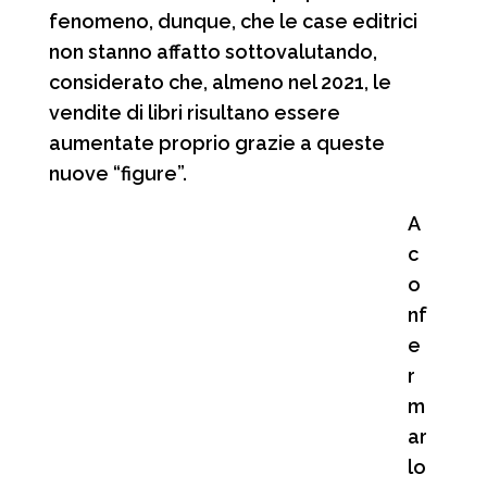
fenomeno, dunque, che le case editrici
non stanno affatto sottovalutando,
considerato che, almeno nel 2021, le
vendite di libri risultano essere
aumentate proprio grazie a queste
nuove “figure”.
A
c
o
nf
e
r
m
ar
lo