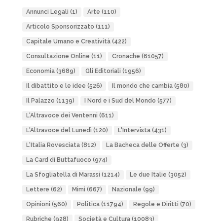
Annunci Legali
(1)
Arte
(110)
Articolo Sponsorizzato
(111)
Capitale Umano e Creatività
(422)
Consultazione Online
(11)
Cronache
(61057)
Economia
(3689)
Gli Editoriali
(1956)
Il dibattito e le idee
(526)
Il mondo che cambia
(580)
Il Palazzo
(1139)
I Nord e i Sud del Mondo
(577)
L'Altravoce dei Ventenni
(611)
L'Altravoce del Lunedì
(120)
L'Intervista
(431)
L'Italia Rovesciata
(812)
La Bacheca delle Offerte
(3)
La Card di Buttafuoco
(974)
La Sfogliatella di Marassi
(1214)
Le due Italie
(3052)
Lettere
(62)
Mimì
(667)
Nazionale
(99)
Opinioni
(560)
Politica
(11794)
Regole e Diritti
(70)
Rubriche
(928)
Società e Cultura
(10083)