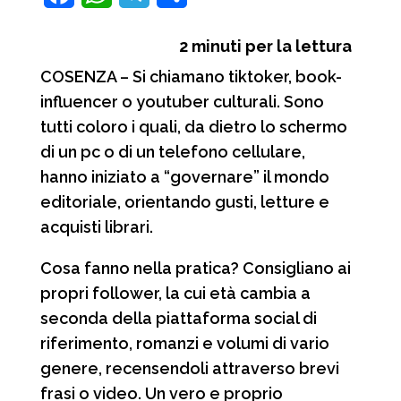
a
h
e
o
2
minuti per la lettura
c
a
l
n
COSENZA – Si chiamano tiktoker, book-
e
t
e
d
influencer o youtuber culturali. Sono
b
s
g
i
tutti coloro i quali, da dietro lo schermo
o
A
r
v
di un pc o di un telefono cellulare,
o
p
a
i
hanno iniziato a “governare” il mondo
editoriale, orientando gusti, letture e
k
p
m
d
acquisti librari.
i
Cosa fanno nella pratica? Consigliano ai
propri follower, la cui età cambia a
seconda della piattaforma social di
riferimento, romanzi e volumi di vario
genere, recensendoli attraverso brevi
frasi o video. Un vero e proprio