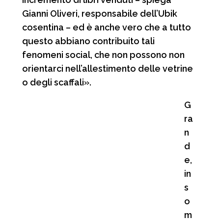
Gianni Oliveri, responsabile dell’Ubik
cosentina – ed è anche vero che a tutto
questo abbiano contribuito tali
fenomeni social, che non possono non
orientarci nell’allestimento delle vetrine
o degli scaffali».
G
ra
n
d
e,
in
s
o
m