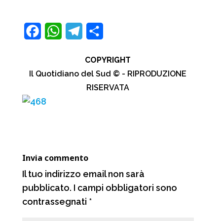
F
W
T
C
a
h
e
o
COPYRIGHT
c
a
l
n
Il Quotidiano del Sud © - RIPRODUZIONE
e
t
e
d
RISERVATA
b
s
g
i
o
A
r
v
o
p
a
i
k
p
m
d
Invia commento
i
Il tuo indirizzo email non sarà
pubblicato.
I campi obbligatori sono
contrassegnati
*