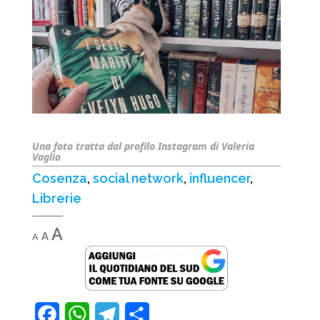
Una foto tratta dal profilo Instagram di Valeria
Vaglio
Cosenza
,
social network
,
influencer
,
Librerie
Decrease
Reset
Increase
A
A
A
font
font
font
size.
size.
size.
F
W
T
C