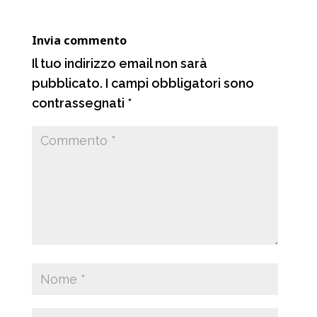
o
p
a
i
k
p
m
d
Invia commento
i
Il tuo indirizzo email non sarà
pubblicato.
I campi obbligatori sono
contrassegnati
*