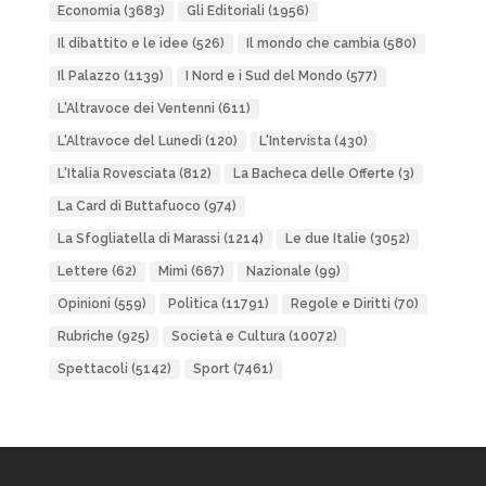
Economia
(3683)
Gli Editoriali
(1956)
Il dibattito e le idee
(526)
Il mondo che cambia
(580)
Il Palazzo
(1139)
I Nord e i Sud del Mondo
(577)
L'Altravoce dei Ventenni
(611)
L'Altravoce del Lunedì
(120)
L'Intervista
(430)
L'Italia Rovesciata
(812)
La Bacheca delle Offerte
(3)
La Card di Buttafuoco
(974)
La Sfogliatella di Marassi
(1214)
Le due Italie
(3052)
Lettere
(62)
Mimì
(667)
Nazionale
(99)
Opinioni
(559)
Politica
(11791)
Regole e Diritti
(70)
Rubriche
(925)
Società e Cultura
(10072)
Spettacoli
(5142)
Sport
(7461)