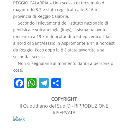
REGGIO CALABRIA – Una scossa di terremoto di
e
t
e
d
magnitudo 3.7 è stata registrata alle 3:16 in
b
s
g
i
provincia di Reggio Calabria.
Secondo i rilevamenti dell’Istituto nazionale di
o
A
r
v
geofisica e vulcanologia (Ingv), il sisma ha avuto
o
p
a
i
ipocentro a 19 km di profondità ed epicentro 2 km
a nord di Sant’Alessio in Aspromonte e 14 a nordest
k
p
m
d
da Reggio. Poco dopo le 8 è stata avvertita una
i
seconda scossa.
Non si segnalano al momento danni a persone o
cose.
F
W
T
C
a
h
e
o
COPYRIGHT
c
a
l
n
Il Quotidiano del Sud © - RIPRODUZIONE
RISERVATA
e
t
e
d
b
s
g
i