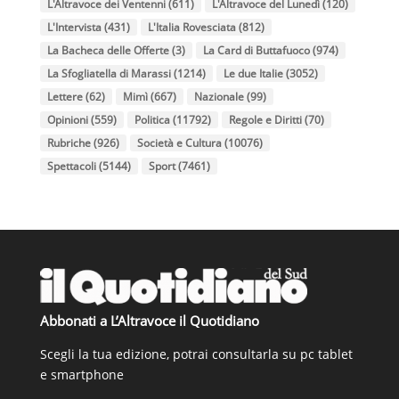
L'Altravoce dei Ventenni
(611)
L'Altravoce del Lunedì
(120)
L'Intervista
(431)
L'Italia Rovesciata
(812)
La Bacheca delle Offerte
(3)
La Card di Buttafuoco
(974)
La Sfogliatella di Marassi
(1214)
Le due Italie
(3052)
Lettere
(62)
Mimì
(667)
Nazionale
(99)
Opinioni
(559)
Politica
(11792)
Regole e Diritti
(70)
Rubriche
(926)
Società e Cultura
(10076)
Spettacoli
(5144)
Sport
(7461)
Abbonati a L’Altravoce il Quotidiano
Scegli la tua edizione, potrai consultarla su pc tablet
e smartphone