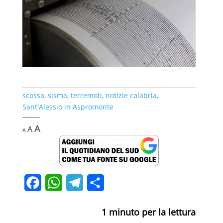
scossa
,
sisma
,
terremoti
,
notizie calabria
,
Sant'Alessio in Aspromonte
Decrease
Reset
Increase
A
A
A
font
font
font
size.
size.
size.
F
W
T
C
a
h
e
o
1
minuto per la lettura
c
a
l
n