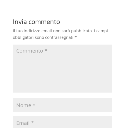
o
A
r
v
o
p
a
i
Invia commento
k
p
m
d
i
Il tuo indirizzo email non sarà pubblicato.
I campi
obbligatori sono contrassegnati
*